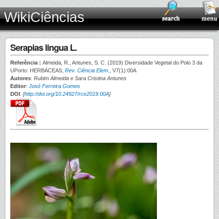
WikiCiências
Serapias lingua L.
Referência :
Almeida, R., Antunes, S. C. (2019) Diversidade Vegetal do Polo 3 da
UPorto: HERBÁCEAS,
Rev. Ciência Elem.
, V7(1):00A
Autores
:
Rubim Almeida e Sara Cristina Antunes
Editor
:
José Ferreira Gomes
DOI
:
[
http://doi.org/10.24927/rce2019.00A
]