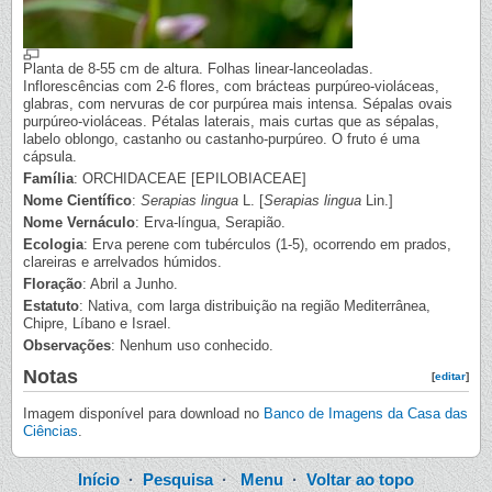
Planta de 8-55 cm de altura. Folhas linear-lanceoladas.
Inflorescências com 2-6 flores, com brácteas purpúreo-violáceas,
glabras, com nervuras de cor purpúrea mais intensa. Sépalas ovais
purpúreo-violáceas. Pétalas laterais, mais curtas que as sépalas,
labelo oblongo, castanho ou castanho-purpúreo. O fruto é uma
cápsula.
Família
: ORCHIDACEAE [EPILOBIACEAE]
Nome Científico
:
Serapias lingua
L. [
Serapias lingua
Lin.]
Nome Vernáculo
: Erva-língua, Serapião.
Ecologia
: Erva perene com tubérculos (1-5), ocorrendo em prados,
clareiras e arrelvados húmidos.
Floração
: Abril a Junho.
Estatuto
: Nativa, com larga distribuição na região Mediterrânea,
Chipre, Líbano e Israel.
Observações
: Nenhum uso conhecido.
Notas
[
editar
]
Imagem disponível para download no
Banco de Imagens da Casa das
Ciências
.
Início
·
Pesquisa
·
Menu
·
Voltar ao topo