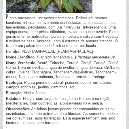
Planta arrosetada, por vezes rizomatosa. Folhas em rosetas
basilares, inteiras ou levemente denticuladas, lanceoladas a linear-
lanceoladas, pecioladas, com 3 a 7 nervuras. Inflorescência, uma
espiga densa, sem pêlos, cilíndrica, ovoide ou quase ovoide. Flores
geralmente hermafroditas. Corola simpétala e cálice com 4 sépalas
fundidas na base. Androceu com 4 estames de anteras brancas. O
fruto é um pixídio contendo 1 a 5 sementes por lóculo.
Família
: PLANTAGINACEAE [PLANTAGINACEAE]
Nome Científico
:
Plantago lanceolata
L. [
Plantago lanceolata
Lin.]
Nome Vernáculo
: Acatá, Calracho, Carrajó, Carrijó, Carrojó, Corrijó,
Corrió, Erva-de-ovelha, Língua-de-ovelha, Língua-de-vaca, Orelha-de-
cabra, Ovelha, Tanchagem, Tanchagem-das-boticas, Tanchagem-
menor, Tanchagem-ordinária, Tanchagem-terrestre, Tantage.
Ecologia
: Planta perene e ruderal, podendo ocorrer em baldios,
campos agrícolas, jardins, caminhos, etc.
Floração
: Abril a Junho.
Estatuto
: Nativa, com larga distribuição na Europa e na região
Mediterrânea, com ocorrências já observadas na América.
Observações
: As folhas jovens podem ser consumidas cruas ou
cozinhadas, mas são extremamente fibrosas. As sementes podem
ser consumidas, após torrefação. Esta espécie também tem sido
bastante utilizada para forragem.