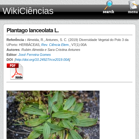
WikiCiências
Plantago lanceolata L.
Referência :
Almeida, R., Antunes, S. C. (2019) Diversidade Vegetal do Polo 3 da
UPorto: HERBÁCEAS,
Rev. Ciência Elem.
, V7(1):00A
Autores
:
Rubim Almeida e Sara Cristina Antunes
Editor
:
José Ferreira Gomes
DOI
:
[
http://doi.org/10.24927/rce2019.00A
]