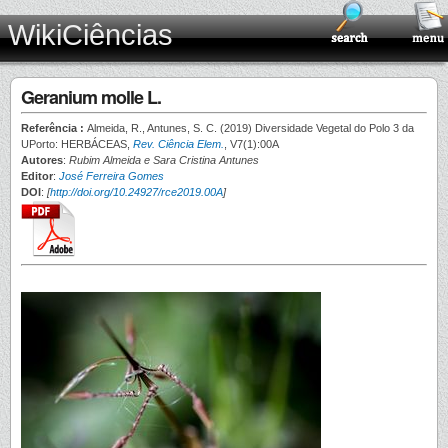
WikiCiências
Geranium molle L.
Referência :
Almeida, R., Antunes, S. C. (2019) Diversidade Vegetal do Polo 3 da
UPorto: HERBÁCEAS,
Rev. Ciência Elem.
, V7(1):00A
Autores
:
Rubim Almeida e Sara Cristina Antunes
Editor
:
José Ferreira Gomes
DOI
:
[
http://doi.org/10.24927/rce2019.00A
]