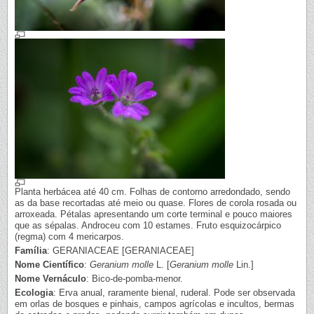
Planta herbácea até 40 cm. Folhas de contorno arredondado, sendo
as da base recortadas até meio ou quase. Flores de corola rosada ou
arroxeada. Pétalas apresentando um corte terminal e pouco maiores
que as sépalas. Androceu com 10 estames. Fruto esquizocárpico
(regma) com 4 mericarpos.
Família
: GERANIACEAE [GERANIACEAE]
Nome Científico
:
Geranium molle
L. [
Geranium molle
Lin.]
Nome Vernáculo
: Bico-de-pomba-menor.
Ecologia
: Erva anual, raramente bienal, ruderal. Pode ser observada
em orlas de bosques e pinhais, campos agrícolas e incultos, bermas