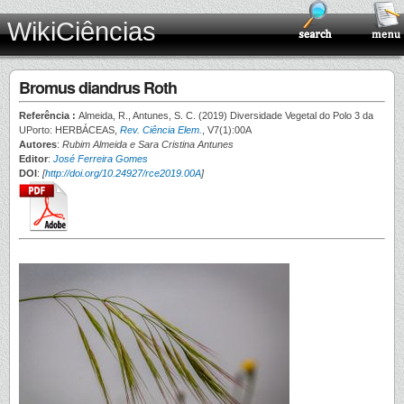
WikiCiências
Bromus diandrus Roth
Referência :
Almeida, R., Antunes, S. C. (2019) Diversidade Vegetal do Polo 3 da
UPorto: HERBÁCEAS,
Rev. Ciência Elem.
, V7(1):00A
Autores
:
Rubim Almeida e Sara Cristina Antunes
Editor
:
José Ferreira Gomes
DOI
:
[
http://doi.org/10.24927/rce2019.00A
]