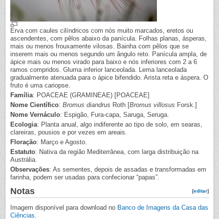
Erva com caules cilíndricos com nós muito marcados, eretos ou
ascendentes, com pêlos abaixo da panícula. Folhas planas, ásperas,
mais ou menos frouxamente vilosas. Bainha com pêlos que se
inserem mais ou menos segundo um ângulo reto. Panícula ampla, de
ápice mais ou menos virado para baixo e nós inferiores com 2 a 6
ramos compridos. Gluma inferior lanceolada. Lema lanceolada
gradualmente atenuada para o ápice bifendido. Arista reta e áspera. O
fruto é uma cariopse.
Família
: POACEAE (GRAMINEAE) [POACEAE]
Nome Científico
:
Bromus diandrus
Roth [
Bromus villosus
Forsk.]
Nome Vernáculo
: Espigão, Fura-capa, Saruga, Seruga.
Ecologia
: Planta anual, algo indiferente ao tipo de solo, em searas,
clareiras, pousios e por vezes em areais.
Floração
: Março e Agosto.
Estatuto
: Nativa da região Mediterrânea, com larga distribuição na
Austrália.
Observações
: As sementes, depois de assadas e transformadas em
farinha, podem ser usadas para confecionar “papas”.
Notas
[
editar
]
Imagem disponível para download no
Banco de Imagens da Casa das
Ciências
.