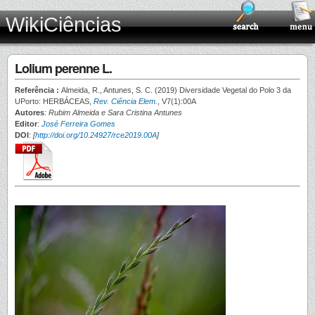
WikiCiências
Lolium perenne L.
Referência :
Almeida, R., Antunes, S. C. (2019) Diversidade Vegetal do Polo 3 da
UPorto: HERBÁCEAS,
Rev. Ciência Elem.
, V7(1):00A
Autores
:
Rubim Almeida e Sara Cristina Antunes
Editor
:
José Ferreira Gomes
DOI
:
[
http://doi.org/10.24927/rce2019.00A
]