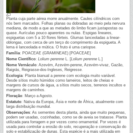
Planta cuja parte aérea morre anualmente. Caules cilíndricos com
nós bem marcados. Folhas planas ou dobradas ao meio pela nervura
mediana, de modo a que as metades do limbo ficam justapostas ou
quase. Aurículas pouco aparentes ou nulas. Espigas lineares,
espiguetas com 5 a 10 flores férteis. Glumas lanceoladas a linear-
oblongas, com cerca de um terço do comprimento da espigueta. A
lema é lanceolada e mútica. O fruto é uma cariopse.
Família
: POACEAE (GRAMINEAE) [POACEAE]
Nome Científico
:
Lolium perenne
L. [
Lolium perenne
L.]
Nome Vernáculo
: Azevém, Azevém-perene, Azevém-vivaz, Gazão,
Raigrás, Reigrasse-dos-Ingleses, Reigresse.
Ecologia
: Planta bianual a perene com ecologia muito variável.
Desde sítios muito húmidos como lameiros, leitos de cheias e
margens de cursos de água, a sítios muito secos, terrenos incultos e
margens de caminhos.
Floração
: Março a Agosto.
Estatuto
: Nativa da Europa, Ásia e norte de África, atualmente com
larga distribuição mundial.
Observações
: As sementes desta planta, ainda que muito pequenas,
podem ser usadas, cozinhadas, como se de aveia se tratasse. Planta
utilizada para forragem e por vezes como ornamental. Por vezes é
usada para controlar a erosão do solo, recuperação e conservação do
solo e estabilização de dunas. Esta espécie é a mais utilizada em