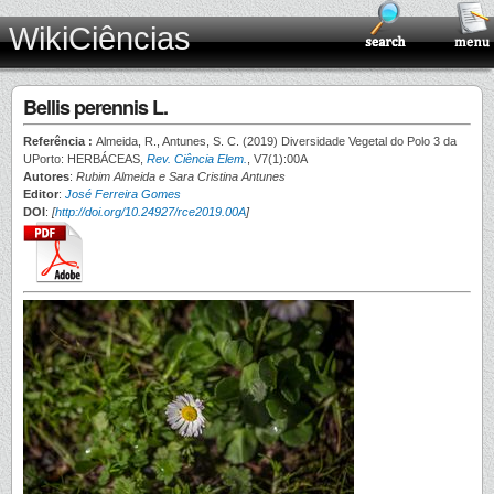
WikiCiências
Bellis perennis L.
Referência :
Almeida, R., Antunes, S. C. (2019) Diversidade Vegetal do Polo 3 da
UPorto: HERBÁCEAS,
Rev. Ciência Elem.
, V7(1):00A
Autores
:
Rubim Almeida e Sara Cristina Antunes
Editor
:
José Ferreira Gomes
DOI
:
[
http://doi.org/10.24927/rce2019.00A
]