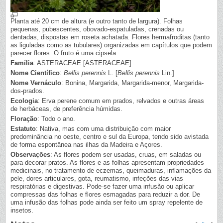
Planta até 20 cm de altura (e outro tanto de largura). Folhas
pequenas, pubescentes, obovado-espatuladas, crenadas ou
dentadas, dispostas em roseta achatada. Flores hermafroditas (tanto
as liguladas como as tubulares) organizadas em capítulos que podem
parecer flores. O fruto é uma cipsela.
Família
: ASTERACEAE [ASTERACEAE]
Nome Científico
:
Bellis perennis
L. [
Bellis perennis
Lin.]
Nome Vernáculo
: Bonina, Margarida, Margarida-menor, Margarida-
dos-prados.
Ecologia
: Erva perene comum em prados, relvados e outras áreas
de herbáceas, de preferência húmidas.
Floração
: Todo o ano.
Estatuto
: Nativa, mas com uma distribuição com maior
predominância no oeste, centro e sul da Europa, tendo sido avistada
de forma espontânea nas ilhas da Madeira e Açores.
Observações
: As flores podem ser usadas, cruas, em saladas ou
para decorar pratos. As flores e as folhas apresentam propriedades
medicinais, no tratamento de eczemas, queimaduras, inflamações da
pele, dores articulares, gota, reumatismo, infeções das vias
respiratórias e digestivas. Pode-se fazer uma infusão ou aplicar
compressas das folhas e flores esmagadas para reduzir a dor. De
uma infusão das folhas pode ainda ser feito um spray repelente de
insetos.