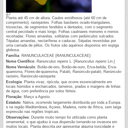
Planta até 45 cm de altura. Caules estolhosos (até 60 cm de
comprimento), rastejantes. Folhas basilares ovado-triangulares,
trissectas, de segmentos fendidos e dentados, com o segmento
central peciolado e mais longo. Folhas caulinares menores e menos
recortadas. Flores amarelas, solitárias com pedúnculos sulcados.
Tépalas amarelas, nectaríferas e caducas. Sépalas revestidas por
uma camada de pêlos. Os frutos são aquénios dispostos em espiga
globosa.
Família
: RANUNCULACEAE [RANUNCULACEAE]
Nome Científico
:
Ranunculus repens
L. [
Ranunculus repens
Lin.]
Nome Vernáculo
: Botão-de-oiro, Botão-de-ouro, Erva-belida, Erva-
quaresma, Flores-de-quaresma, Pataló, Ranúnculo-pataló, Ranúnculo-
rasteiro, Ranúnculo-rastejante.
Ecologia
: Planta vivaz, ripícola, que ocorre essencialmente em
locais húmidos e encharcados, lameiros, prados e margens de linhas
de água, com preferência por solos férteis.
Floração
: Março a Agosto.
Estatuto
: Nativa, ocorrendo largamente distribuída por toda a Europa
e na região Mediterrânea, Açores, Madeira, norte de África, sem larga
expressão nas regiões tropicais.
Observações
: Durante muito tempo foi utilizada como planta
ornamental, o que ajudou à sua dispersão tornando-se invasora em
muitos locais. Planta descrita por apresentar alguma toxicidade e