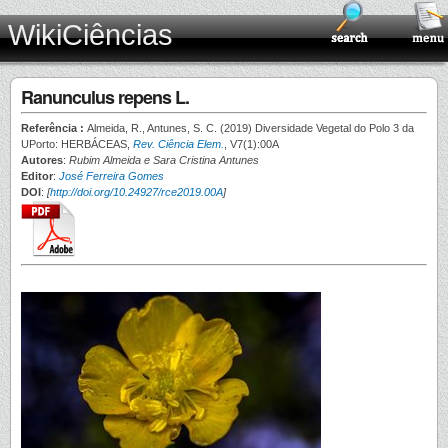
WikiCiências
Ranunculus repens L.
Referência :
Almeida, R., Antunes, S. C. (2019) Diversidade Vegetal do Polo 3 da
UPorto: HERBÁCEAS,
Rev. Ciência Elem.
, V7(1):00A
Autores
:
Rubim Almeida e Sara Cristina Antunes
Editor
:
José Ferreira Gomes
DOI
:
[
http://doi.org/10.24927/rce2019.00A
]