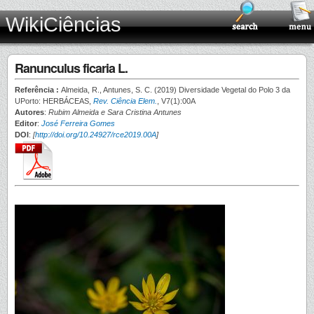
WikiCiências
Ranunculus ficaria L.
Referência :
Almeida, R., Antunes, S. C. (2019) Diversidade Vegetal do Polo 3 da
UPorto: HERBÁCEAS,
Rev. Ciência Elem.
, V7(1):00A
Autores
:
Rubim Almeida e Sara Cristina Antunes
Editor
:
José Ferreira Gomes
DOI
:
[
http://doi.org/10.24927/rce2019.00A
]