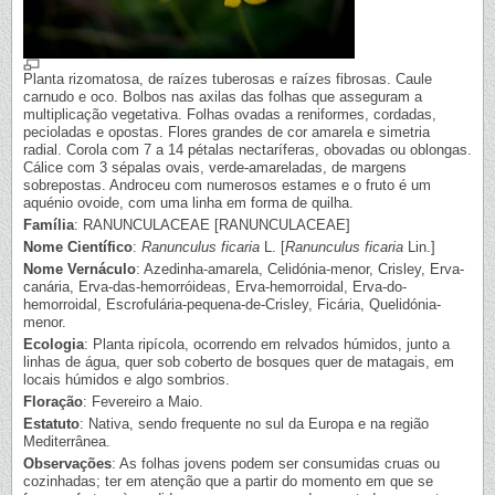
Planta rizomatosa, de raízes tuberosas e raízes fibrosas. Caule
carnudo e oco. Bolbos nas axilas das folhas que asseguram a
multiplicação vegetativa. Folhas ovadas a reniformes, cordadas,
pecioladas e opostas. Flores grandes de cor amarela e simetria
radial. Corola com 7 a 14 pétalas nectaríferas, obovadas ou oblongas.
Cálice com 3 sépalas ovais, verde-amareladas, de margens
sobrepostas. Androceu com numerosos estames e o fruto é um
aquénio ovoide, com uma linha em forma de quilha.
Família
: RANUNCULACEAE [RANUNCULACEAE]
Nome Científico
:
Ranunculus ficaria
L. [
Ranunculus ficaria
Lin.]
Nome Vernáculo
: Azedinha-amarela, Celidónia-menor, Crisley, Erva-
canária, Erva-das-hemorróideas, Erva-hemorroidal, Erva-do-
hemorroidal, Escrofulária-pequena-de-Crisley, Ficária, Quelidónia-
menor.
Ecologia
: Planta ripícola, ocorrendo em relvados húmidos, junto a
linhas de água, quer sob coberto de bosques quer de matagais, em
locais húmidos e algo sombrios.
Floração
: Fevereiro a Maio.
Estatuto
: Nativa, sendo frequente no sul da Europa e na região
Mediterrânea.
Observações
: As folhas jovens podem ser consumidas cruas ou
cozinhadas; ter em atenção que a partir do momento em que se