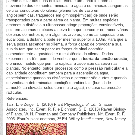
parede celular das suas células, exerce um controlo sobre o
movimento dos elementos minerais, a água e os minerais atingem as
células condutoras do xilema (elementos de vaso em
angiospérmicas, traqueídos em gimnospérmicas) de onde serão
transportados para a parte aérea da planta. Em muitas espécies
arbóreas a distância a ultrapassar atinge proporções consideráveis,
pois em algumas espécies a seiva tem que percorrer no tronco várias
dezenas de metros e, em algumas árvores, como as sequóias e os
eucaliptos, a distância pode ser mesmo superior a 100m. Para que a
seiva possa ascender no xilema, a força capaz de provocar a sua
subida tem que ser superior às forças de sinal contrário,
nomeadamente a gravidade e a resistência do xilema. Dados
experimentais têm permitido verificar que a
teoria da tensão-coesão
,
é o único modelo que permite explicar a ascensão da seiva nas
plantas. No entanto, outros processos como a
pressão radicular
e a
capilaridade contribuem também para a ascensão da água,
especialmente quando as distâncias a percorrer são curtas e quando
se verificam determinadas condições ambientais (humidade
atmosférica elevada, solos com muita água), no caso da pressão
radicular.
Referências:
Taiz, L. e Zeiger, E. (2010) Plant Physiology, 5ª Ed., Sinauer
Associates, Inc. Evert, R. F. e Eichhorn, S. E. (2013) Raven Biology
of Plants. W. H. Freeman and Company Publichers, NY. Evert, R. F.
2006. Esau’s plant anatomy, 3ª Ed. Willey-InterScience, New Jersey