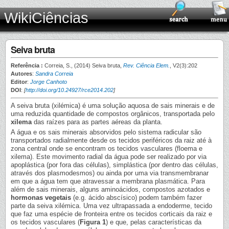
WikiCiências
Seiva bruta
Referência :
Correia, S., (2014) Seiva bruta,
Rev. Ciência Elem.
, V2(3):202
Autores
:
Sandra Correia
Editor
:
Jorge Canhoto
DOI
:
[
http://doi.org/10.24927/rce2014.202
]
A seiva bruta (xilémica) é uma solução aquosa de sais minerais e de
uma reduzida quantidade de compostos orgânicos, transportada pelo
xilema
das raízes para as partes aéreas da planta.
A água e os sais minerais absorvidos pelo sistema radicular são
transportados radialmente desde os tecidos periféricos da raiz até à
zona central onde se encontram os tecidos vasculares (floema e
xilema). Este movimento radial da água pode ser realizado por via
apoplástica (por fora das células), simplástica (por dentro das células,
através dos plasmodesmos) ou ainda por uma via transmembranar
em que a água tem que atravessar a membrana plasmática. Para
além de sais minerais, alguns aminoácidos, compostos azotados e
hormonas vegetais
(e.g. ácido abscísico) podem também fazer
parte da seiva xilémica. Uma vez ultrapassada a endoderme, tecido
que faz uma espécie de fronteira entre os tecidos corticais da raiz e
os tecidos vasculares (
Figura 1
) e que, pelas características da