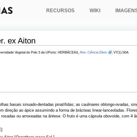
RECURSOS
WIKI
IMAGEN
. ex Aiton
Diversidade Vegetal do Polo 3 da UPorto: HERBÁCEAS,
Rev. Ciência Elem.
, V7(1):00A
olhas basais sinuado-dentadas pinatífidas; as caulinares oblongo-ovadas, sin
 em direção ao ápice assumindo a forma de brácteas linear-lanceoladas. Flore
s rosadas ou arroxeadas na ântese. O fruto é uma cápsula obovoide, com 4 â
E]