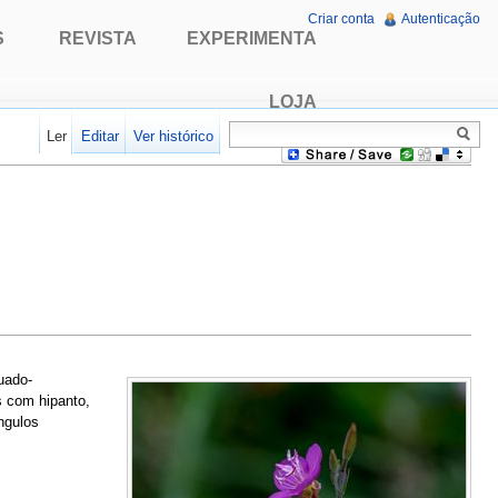
Criar conta
Autenticação
S
REVISTA
EXPERIMENTA
LOJA
Ler
Editar
Ver histórico
uado-
s com hipanto,
ngulos