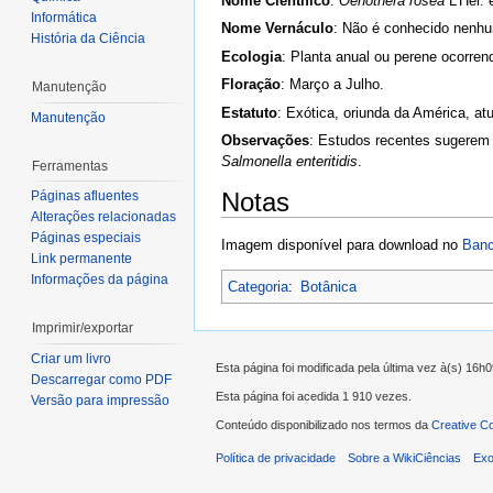
Nome Científico
:
Oenothera rosea
L’Her. 
Informática
Nome Vernáculo
: Não é conhecido nenh
História da Ciência
Ecologia
: Planta anual ou perene ocorren
Floração
: Março a Julho.
Manutenção
Estatuto
: Exótica, oriunda da América, at
Manutenção
Observações
: Estudos recentes sugerem 
Salmonella enteritidis
.
Ferramentas
Notas
Páginas afluentes
Alterações relacionadas
Páginas especiais
Imagem disponível para download no
Banc
Link permanente
Informações da página
Categoria
:
Botânica
Imprimir/exportar
Criar um livro
Esta página foi modificada pela última vez à(s) 16h0
Descarregar como PDF
Esta página foi acedida 1 910 vezes.
Versão para impressão
Conteúdo disponibilizado nos termos da
Creative C
Política de privacidade
Sobre a WikiCiências
Exo