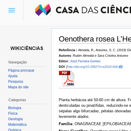
Toggle
navigation
Oenothera rosea L’Her
Ir para:
navegação
,
pesquisa
Referência :
Almeida, R., Antunes, S. C. (2019) 
Autores
:
Rubim Almeida e Sara Cristina Antunes
Editor
:
José Ferreira Gomes
Navegação
DOI
:
[
http://doi.org/10.24927/rce2019.00A
]
Página principal
Ajuda
Pesquisa
Mapa do site
Planta herbácea até 50-60 cm de altura. F
Categorias
denticuladas ou pinatífidas, reduzindo-se
Biologia
sépalas algo bifurcadas, pétalas obovada
Física
levemente alados.
Geologia
Família
: ONAGRACEAE [EPILOBIACEA
Matemática
Química