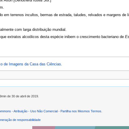
ex Aiton [
Oenothera rosea
Sol.]
um.
do em terrenos incultos, bermas de estrada, taludes, relvados e margens de l
ualmente com larga distribuição mundial.
que extratos alcoólicos desta espécie inibem o crescimento bacteriano de
Es
o de Imagens da Casa das Ciências
.
9min de 30 de abril de 2019.
ommons - Atribuição - Uso Não Comercial - Partilha nos Mesmos Termos
.
neração de responsabilidade