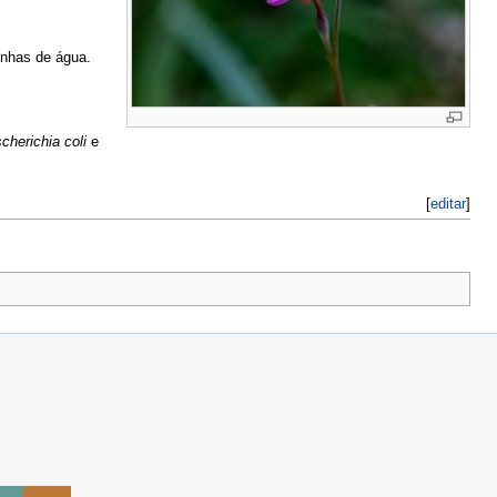
inhas de água.
cherichia coli
e
[
editar
]