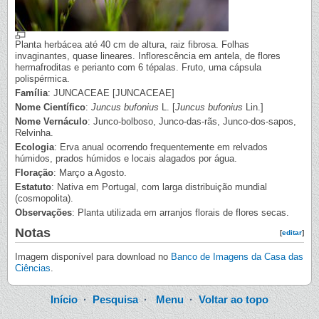
Planta herbácea até 40 cm de altura, raiz fibrosa. Folhas
invaginantes, quase lineares. Inflorescência em antela, de flores
hermafroditas e perianto com 6 tépalas. Fruto, uma cápsula
polispérmica.
Família
: JUNCACEAE [JUNCACEAE]
Nome Científico
:
Juncus bufonius
L. [
Juncus bufonius
Lin.]
Nome Vernáculo
: Junco-bolboso, Junco-das-rãs, Junco-dos-sapos,
Relvinha.
Ecologia
: Erva anual ocorrendo frequentemente em relvados
húmidos, prados húmidos e locais alagados por água.
Floração
: Março a Agosto.
Estatuto
: Nativa em Portugal, com larga distribuição mundial
(cosmopolita).
Observações
: Planta utilizada em arranjos florais de flores secas.
Notas
[
editar
]
Imagem disponível para download no
Banco de Imagens da Casa das
Ciências
.
Início
·
Pesquisa
·
Menu
·
Voltar ao topo