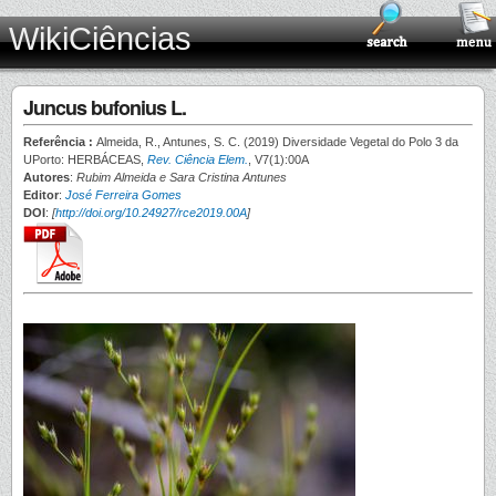
WikiCiências
Juncus bufonius L.
Referência :
Almeida, R., Antunes, S. C. (2019) Diversidade Vegetal do Polo 3 da
UPorto: HERBÁCEAS,
Rev. Ciência Elem.
, V7(1):00A
Autores
:
Rubim Almeida e Sara Cristina Antunes
Editor
:
José Ferreira Gomes
DOI
:
[
http://doi.org/10.24927/rce2019.00A
]