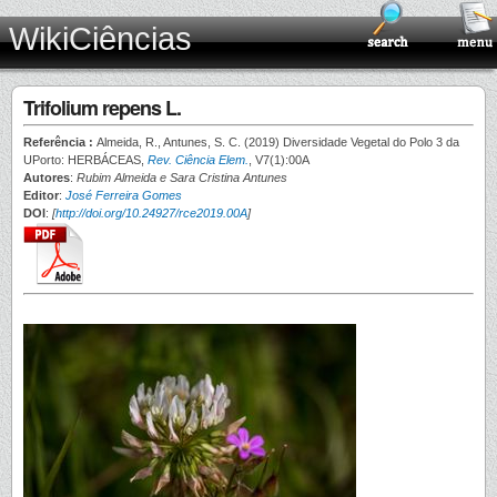
WikiCiências
Trifolium repens L.
Referência :
Almeida, R., Antunes, S. C. (2019) Diversidade Vegetal do Polo 3 da
UPorto: HERBÁCEAS,
Rev. Ciência Elem.
, V7(1):00A
Autores
:
Rubim Almeida e Sara Cristina Antunes
Editor
:
José Ferreira Gomes
DOI
:
[
http://doi.org/10.24927/rce2019.00A
]