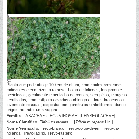
Planta que pode atingir 100 cm de altura, com caules prostrados,
radicantes e com rizoma ramoso. Folhas trifoliadas, longamente
pecioladas, geralmente maculadas de branco, sem pêlos, margens
serrilhadas, com estípulas ovadas a oblongas. Flores brancas ou
levemente rosadas, dispostas em glomérulos umbeliformes dando
origem ao fruto, uma vagem.
Família
: FABACEAE (LEGUMINOSAE) [PHASEOLACEAE]
Nome Científico
:
Trifolium repens
L. [
Trifolium repens
Lin.]
Nome Vernáculo
: Trevo-branco, Trevo-coroa-de-rei, Trevo-da-
holanda, Trevo-ladino, Trevo-rasteiro.