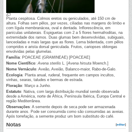
Planta cespitosa. Colmos eretos ou geniculados, até 150 cm de
altura. Folhas sem pêlos, por vezes, ciliadas nas margens do limbo e
com lígula membranácea, oval e dentada. Inflorescência, em
panículas unilaterais. Espiguetas com 2 a 5 flores hermafroditas, na
extremidade dos ramos. Duas glumas bem desenvolvidas, subiguais,
lanceoladas e mais largas que as flores. Lema bidentada, com pêlos
compridos e arista dorsal geniculada. Frutos, cariopses oblongas
envolvidas pelas glumelas.
Família
: POACEAE (GRAMINEAE) [POACEAE]
Nome Científico
:
Avena sterilis
L. [
Avena hirsuta
Moench.]
Nome Vernáculo
: Aveão, Aveião, Balanco-maior, Rabo-de-Galo.
Ecologia
: Planta anual, ruderal, frequente em campos incultos,
vinhas, searas, taludes e bermas de estrada.
Floração
: Março a Junho.
Estatuto
: Nativa, com larga distribuição mundial sendo observada
desde a América, norte de África, Península Ibérica, Europa Central e
região Mediterrânea.
Observações
: A semente depois de seca pode ser armazenada
durante anos. Pode ser consumida como são consumidas as aveias.
Após torrefação, a semente produz um bom substituto do café.
Notas
[
editar
]