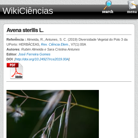
WikiCiências
Avena sterilis L.
Referência :
Almeida, R., Antunes, S. C. (2019) Diversidade Vegetal do Polo 3 da
UPorto: HERBÁCEAS,
Rev. Ciência Elem.
, V7(1):00A
Autores
:
Rubim Almeida e Sara Cristina Antunes
Editor
:
José Ferreira Gomes
DOI
:
[
http://doi.org/10.24927/rce2019.00A
]