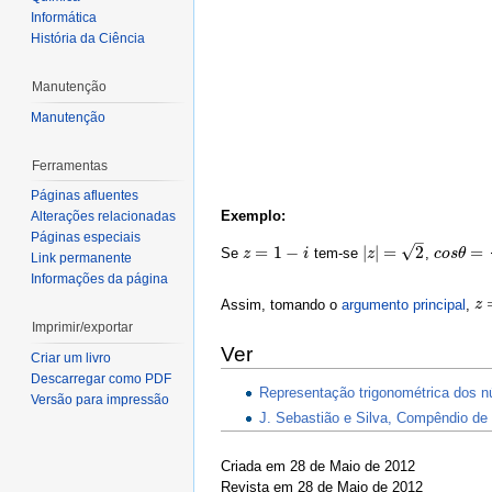
Informática
História da Ciência
Manutenção
Manutenção
Ferramentas
Páginas afluentes
Exemplo:
Alterações relacionadas
Páginas especiais
–
√
=
1
−
|
|
=
2
=
Se
tem-se
,
z
z
=
1
−
i
i
|
z
z
|
=
2
c
c
o
o
s
s
θ
θ
=
1
2
Link permanente
Informações da página
Assim, tomando o
argumento principal
,
z
z
=
Imprimir/exportar
Ver
Criar um livro
Descarregar como PDF
Representação trigonométrica dos n
Versão para impressão
J. Sebastião e Silva, Compêndio de
Criada em 28 de Maio de 2012
Revista em 28 de Maio de 2012