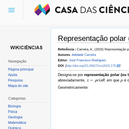
Toggle
navigation
Representação polar 
Ir para:
navegação
,
pesquisa
Referência :
Carreira, A., (2015) Representação 
Autores
:
Adelaide Carreira
Editor
:
José Francisco Rodrigues
Navegação
DOI
:
[
http://doi.org/10.24927/rce2015.175
]
Página principal
Designa-se por
representação polar (ou 
Ajuda
=
abreviadamente,
, em que
é 
Pesquisa
z
z
=
ρ
c
ρ
i
s
c
θ
i
s
θ
ρ
ρ
Mapa do site
Geometricamente:
Categorias
Biologia
Física
Geologia
Matemática
Química