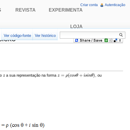
Criar conta
Autenticação
S
REVISTA
EXPERIMENTA
LOJA
r
Ver código-fonte
Ver histórico
plexo
=
(
+
)
xo
a sua representação na forma
, ou
z
z
z
z
=
ρ
(
c
ρ
o
s
c
θ
o
+
s
i
θ
s
i
n
θ
)
i
s
i
n
θ