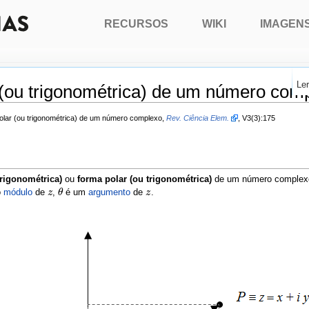
RECURSOS
WIKI
IMAGEN
Le
(ou trigonométrica) de um número com
polar (ou trigonométrica) de um número complexo,
Rev. Ciência Elem.
, V3(3):175
trigonométrica)
ou
forma polar (ou trigonométrica)
de um número comple
o
módulo
de
,
é um
argumento
de
.
z
z
θ
θ
z
z