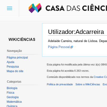
Toggle
navigation
Utilizador:Adcarreira
Ir para:
navegação
,
pesquisa
Adelaide Carreira, natural de Lisboa. De
Página Pessoal
Navegação
Página principal
Ajuda
Esta página foi modificada pela última vez à(s) 08h5
Pesquisa
Esta página foi acedida 6 263 vezes.
Mapa do site
Conteúdo disponibilizado nos termos da
Creative C
Categorias
Política de privacidade
Sobre a WikiCiências
Exo
Biologia
Física
Geologia
Matemática
Química