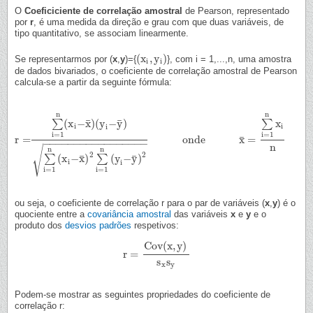
O
Coeficiciente de correlação amostral
de Pearson, representado
por
r
, é uma medida da direção e grau com que duas variáveis, de
tipo quantitativo, se associam linearmente.
(
x
,
y
)
Se representarmos por (
x
,
y
)={
}, com i = 1,...,n, uma amostra
(
x
i
,
y
i
)
i
i
de dados bivariados, o coeficiente de correlação amostral de Pearson
calcula-se a partir da seguinte fórmula:
n
n
¯
¯
(
x
−
x
)
(
y
−
y
)
x
∑
∑
i
i
i
i
=
1
i
=
1
¯
r
=
o
n
d
e
x
=
r
=
∑
i
=
1
n
(
x
i
−
x
¯
)
(
y
i
−
y
¯
)
∑
i
=
1
n
(
x
i
−
x
¯
)
2
∑
i
=
1
n
(
y
i
−
y
¯
)
2
o
n
d
e
x
¯
=
∑
i
=
1
n
x
i
−
−
−
−
−
−
−
−
−
−
−
−
−
−
−
−
−
n
√
n
n
2
2
¯
¯
(
x
−
x
)
(
y
−
y
)
∑
∑
i
i
i
=
1
i
=
1
ou seja, o coeficiente de correlação r para o par de variáveis (
x
,
y
) é o
quociente entre a
covariância amostral
das variáveis
x
e
y
e o
produto dos
desvios padrões
respetivos:
C
o
v
(
x
,
y
)
r
=
r
=
C
o
v
(
x
,
y
)
s
x
s
y
s
s
x
y
Podem-se mostrar as seguintes propriedades do coeficiente de
correlação r: