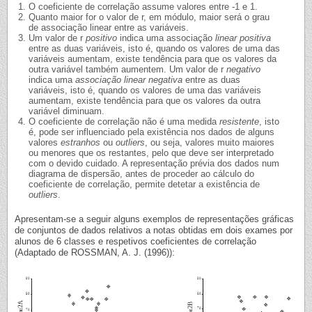
O coeficiente de correlação assume valores entre -1 e 1.
Quanto maior for o valor de r, em módulo, maior será o grau
de associação linear entre as variáveis.
Um valor de r
positivo
indica uma associação
linear positiva
entre as duas variáveis, isto é, quando os valores de uma das
variáveis aumentam, existe tendência para que os valores da
outra variável também aumentem. Um valor de r
negativo
indica uma
associação linear negativa
entre as duas
variáveis, isto é, quando os valores de uma das variáveis
aumentam, existe tendência para que os valores da outra
variável diminuam.
O coeficiente de correlação não é uma medida
resistente
, isto
é, pode ser influenciado pela existência nos dados de alguns
valores
estranhos
ou
outliers
, ou seja, valores muito maiores
ou menores que os restantes, pelo que deve ser interpretado
com o devido cuidado. A representação prévia dos dados num
diagrama de dispersão, antes de proceder ao cálculo do
coeficiente de correlação, permite detetar a existência de
outliers
.
Apresentam-se a seguir alguns exemplos de representações gráficas
de conjuntos de dados relativos a notas obtidas em dois exames por
alunos de 6 classes e respetivos coeficientes de correlação
(Adaptado de ROSSMAN, A. J. (1996)):