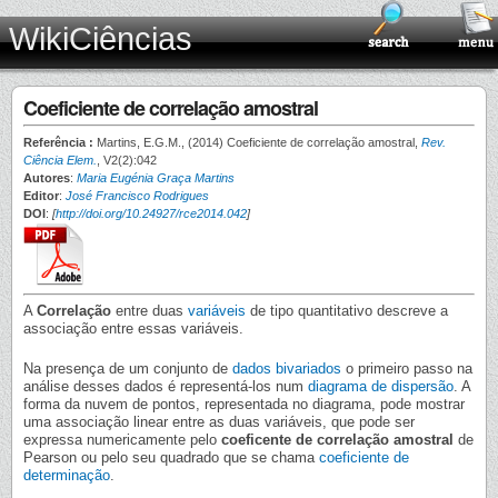
WikiCiências
Coeficiente de correlação amostral
Referência :
Martins, E.G.M., (2014) Coeficiente de correlação amostral,
Rev.
Ciência Elem.
, V2(2):042
Autores
:
Maria Eugénia Graça Martins
Editor
:
José Francisco Rodrigues
DOI
:
[
http://doi.org/10.24927/rce2014.042
]
A
Correlação
entre duas
variáveis
de tipo quantitativo descreve a
associação entre essas variáveis.
Na presença de um conjunto de
dados bivariados
o primeiro passo na
análise desses dados é representá-los num
diagrama de dispersão
. A
forma da nuvem de pontos, representada no diagrama, pode mostrar
uma associação linear entre as duas variáveis, que pode ser
expressa numericamente pelo
coeficente de correlação amostral
de
Pearson ou pelo seu quadrado que se chama
coeficiente de
determinação
.