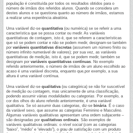
população é constituída por todos os resultados obtidos para o
número de irmãos dos referidos alunos. Quando se considera um
destes alunos e se questiona quanto ao número de irmãos, estamos
a realizar uma experiência aleatória.
Uma variável diz-se
quantitativa
(ou numérica) se se referir a uma
característica que se possa contar ou medir. As variáveis
quantitativas de contagem, isto é, que se referem a características
que só se podem contar e não se podem medir, designam-se também
por
variáveis quantitativas discretas
(assumem um número finito ou
número infinito numerável de valores); por sua vez, as variáveis
quantitativas de medição, isto é, que se podem medir, também se
designam por
variáveis quantitativas contínuas
. No exemplo
referido anteriormente, o número de irmãos de um aluno escolhido ao
acaso é uma variável discreta, enquanto que,por exemplo, a sua
altura é uma variável contínua.
Uma variável diz-se
qualitativa
(ou categórica) se não for suscetível
de medição ou contagem, mas unicamente de uma classificação,
podendo assumir várias
modalidades
ou
categorias
. Por exemplo, a
cor dos olhos do aluno referido anteriormente, é uma variável
qualitativa. Se só assumir duas categorias, diz-se
binária
. É o caso
da variável sexo, que assume as categorias Feminino e Masculino.
Algumas variáveis qualitativas apresentam uma ordem subjacente –
são designadas por
qualitativas ordinais
. São exemplos de
variáveis qualitativas ordinais: o
nível social
(com as categorias
“baixo”, “médio” e “elevado”), o
grau de satisfação
com um produto