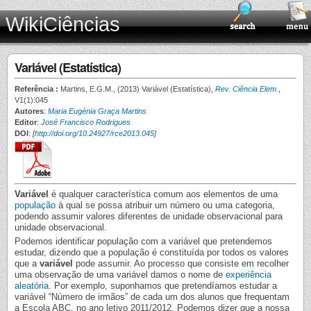
WikiCiências
Variável (Estatística)
Referência :
Martins, E.G.M., (2013) Variável (Estatística),
Rev. Ciência Elem.
,
V1(1):045
Autores
:
Maria Eugénia Graça Martins
Editor
:
José Francisco Rodrigues
DOI
:
[
http://doi.org/10.24927/rce2013.045
]
Variável
é qualquer característica comum aos elementos de uma
população
à qual se possa atribuir um número ou uma categoria,
podendo assumir valores diferentes de unidade observacional para
unidade observacional.
Podemos identificar população com a variável que pretendemos
estudar, dizendo que a população é constituída por todos os valores
que a
variável
pode assumir. Ao processo que consiste em recolher
uma observação de uma variável damos o nome de
experiência
aleatória
. Por exemplo, suponhamos que pretendíamos estudar a
variável “Número de irmãos” de cada um dos alunos que frequentam
a Escola ABC, no ano letivo 2011/2012. Podemos dizer que a nossa