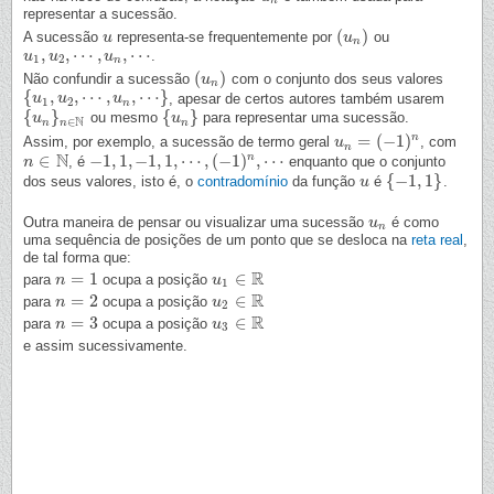
n
representar a sucessão.
(
)
A sucessão
representa-se frequentemente por
ou
u
u
(
u
u
n
)
n
,
,
⋯
,
,
⋯
.
u
u
1
,
u
u
2
,
⋯
,
u
n
,
⋯
u
1
2
n
(
)
Não confundir a sucessão
com o conjunto dos seus valores
(
u
u
n
)
n
{
,
,
⋯
,
,
⋯
}
, apesar de certos autores também usarem
{
u
u
1
,
u
2
u
,
⋯
,
u
n
,
⋯
u
}
1
2
n
{
}
{
}
ou mesmo
para representar uma sucessão.
{
u
u
n
}
n
∈
N
{
u
u
n
}
N
∈
n
n
n
n
=
(
−
1
)
Assim, por exemplo, a sucessão de termo geral
, com
u
u
n
=
(
−
1
)
n
n
N
n
∈
−
1
,
1
,
−
1
,
1
,
⋯
,
(
−
1
)
,
⋯
, é
enquanto que o conjunto
n
n
∈
N
−
1
,
1
,
−
1
,
1
,
⋯
,
(
−
1
)
n
,
⋯
{
−
1
,
1
}
dos seus valores, isto é, o
contradomínio
da função
é
.
u
u
{
−
1
,
1
}
Outra maneira de pensar ou visualizar uma sucessão
é como
u
u
n
n
uma sequência de posições de um ponto que se desloca na
reta real
,
de tal forma que:
R
=
1
∈
para
ocupa a posição
n
n
=
1
u
u
1
∈
R
1
R
=
2
∈
para
ocupa a posição
n
n
=
2
u
u
2
∈
R
2
R
=
3
∈
para
ocupa a posição
n
n
=
3
u
u
3
∈
R
3
e assim sucessivamente.