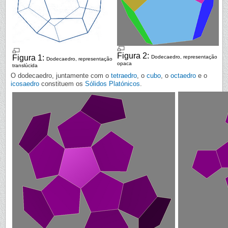
Figura 2:
Figura 1:
Dodecaedro, representação
Dodecaedro, representação
opaca
translúcida
O dodecaedro, juntamente com o
tetraedro
, o
cubo
, o
octaedro
e o
icosaedro
constituem os
Sólidos Platónicos
.