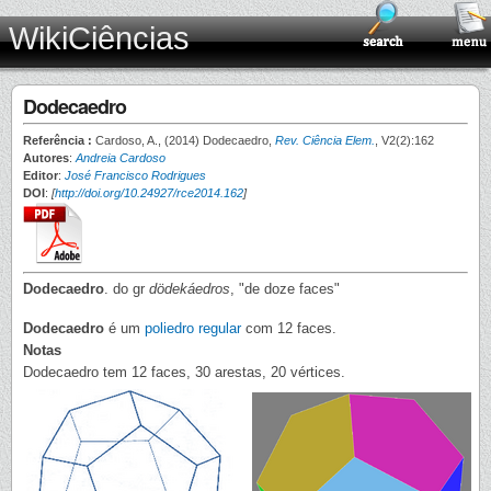
WikiCiências
Dodecaedro
Referência :
Cardoso, A., (2014) Dodecaedro,
Rev. Ciência Elem.
, V2(2):162
Autores
:
Andreia Cardoso
Editor
:
José Francisco Rodrigues
DOI
:
[
http://doi.org/10.24927/rce2014.162
]
Dodecaedro
. do gr
dödekáedros
, "de doze faces"
Dodecaedro
é um
poliedro regular
com 12 faces.
Notas
Dodecaedro tem 12 faces, 30 arestas, 20 vértices.