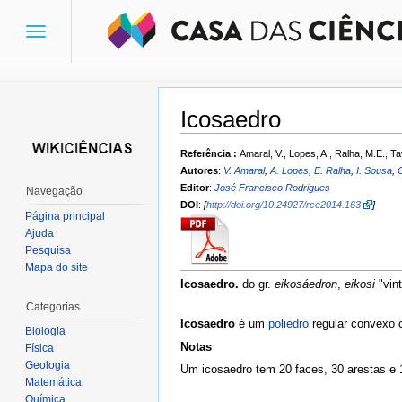
Toggle
navigation
Icosaedro
Ir para:
navegação
,
pesquisa
Referência :
Amaral, V., Lopes, A., Ralha, M.E., Ta
Autores
:
V. Amaral
,
A. Lopes
,
E. Ralha
,
I. Sousa
,
C
Editor
:
José Francisco Rodrigues
Navegação
DOI
:
[
http://doi.org/10.24927/rce2014.163
]
Página principal
Ajuda
Pesquisa
Mapa do site
Icosaedro.
do gr.
eikosáedron
,
eikosi
"vin
Categorias
Icosaedro
é um
poliedro
regular convexo 
Biologia
Notas
Física
Geologia
Um icosaedro tem 20 faces, 30 arestas e 1
Matemática
Química