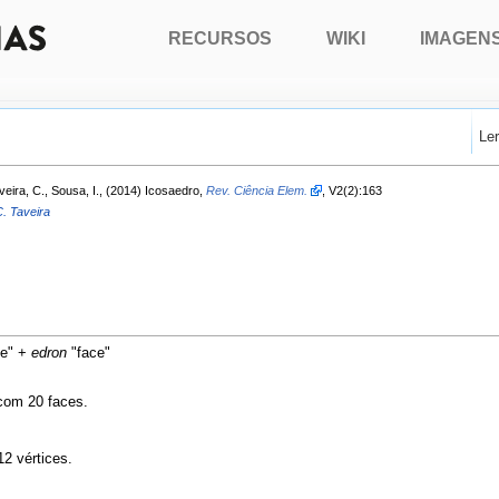
RECURSOS
WIKI
IMAGEN
Le
veira, C., Sousa, I., (2014) Icosaedro,
Rev. Ciência Elem.
, V2(2):163
. Taveira
te" +
edron
"face"
com 20 faces.
2 vértices.