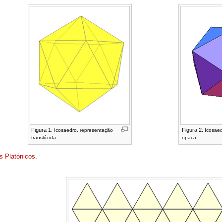
Figura 1:
Figura 2:
Icosaedro, representação
Icosaed
translúcida
opaca
s Platónicos
.