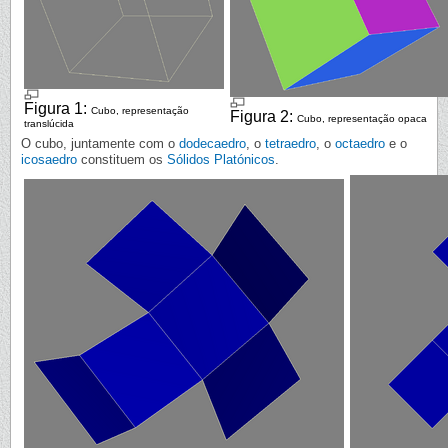
Figura 1:
Cubo, representação
Figura 2:
Cubo, representação opaca
translúcida
O cubo, juntamente com o
dodecaedro
, o
tetraedro
, o
octaedro
e o
icosaedro
constituem os
Sólidos Platónicos
.