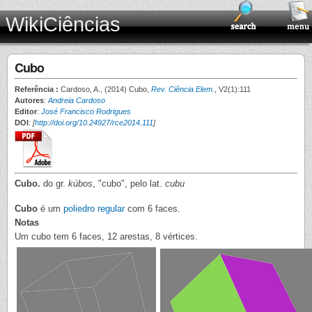
WikiCiências
Cubo
Referência :
Cardoso, A., (2014) Cubo,
Rev. Ciência Elem.
, V2(1):111
Autores
:
Andreia Cardoso
Editor
:
José Francisco Rodrigues
DOI
:
[
http://doi.org/10.24927/rce2014.111
]
Cubo.
do gr.
kúbos
, "cubo", pelo lat.
cubu
Cubo
é um
poliedro regular
com 6 faces.
Notas
Um cubo tem 6 faces, 12 arestas, 8 vértices.