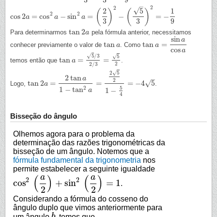
3
3
9
–
2
2
√
2
5
1
(
)
(
)
2
2
cos
2
=
cos
−
sin
=
−
=
−
cos
2
a
a
=
cos
2
a
−
sin
a
2
a
=
(
2
3
)
2
a
−
(
5
3
)
2
=
−
1
9
3
3
9
tan
2
Para determinarmos
pela fórmula anterior, necessitamos
tan
2
a
a
sin
a
tan
tan
=
conhecer previamente o valor de
. Como
tan
a
a
tan
a
=
a
sin
a
cos
a
cos
a
5
/
3
√
5
√
tan
=
=
temos então que
.
tan
a
=
a
5
/
3
2
/
3
=
5
2
2
2
/
3
2
5
√
2
tan
–
a
2
tan
2
=
=
=
−
4
5
√
Logo,
.
tan
2
a
=
a
2
tan
a
1
−
tan
2
a
=
2
5
2
1
−
5
4
=
−
4
5
5
2
1
−
tan
1
−
a
4
Bisseção do ângulo
Olhemos agora para o problema da
determinação das razões trigonométricas da
bisseção de um ângulo. Notemos que a
fórmula fundamental da trigonometria
nos
permite estabelecer a seguinte igualdade
a
a
(
)
(
)
2
2
cos
+
sin
=
1
.
cos
2
(
a
2
)
+
sin
2
(
a
2
)
=
1
2
2
Considerando a fórmula do cosseno do
ângulo duplo que vimos anteriormente para
um ângulo
b
, temos que
b