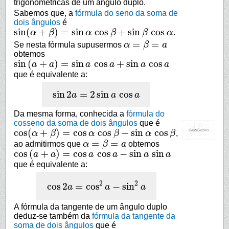
trigonométricas de um ângulo duplo.
Sabemos que, a
fórmula do seno da soma de
dois ângulos
é
sin
(
+
)
=
sin
cos
+
sin
cos
α
β
α
β
β
α
.
sin
(
α
+
β
)
=
sin
α
cos
β
+
sin
β
cos
α
=
=
Se nesta fórmula supusermos
α
β
a
α
=
β
=
a
obtemos
sin
(
+
)
=
sin
cos
+
sin
cos
a
a
a
a
a
a
sin
(
a
+
a
)
=
sin
a
cos
a
+
sin
a
cos
a
que é equivalente a:
sin
2
=
2
sin
cos
a
a
a
sin
2
a
=
2
sin
a
cos
a
Da mesma forma, conhecida a
fórmula do
cosseno da soma de dois ângulos
que é
cos
(
+
)
=
cos
cos
−
sin
cos
α
β
α
β
α
β
,
cos
(
α
+
β
)
=
cos
α
cos
β
−
sin
α
cos
β
=
=
ao admitirmos que
α
β
a
obtemos
α
=
β
=
a
cos
(
+
)
=
cos
cos
−
sin
sin
a
a
a
a
a
a
cos
(
a
+
a
)
=
cos
a
cos
a
−
sin
a
sin
a
que é equivalente a:
2
2
cos
2
=
cos
−
sin
a
a
a
cos
2
a
=
cos
2
a
−
sin
2
a
A fórmula da tangente de um ângulo duplo
deduz-se também da
fórmula da tangente da
soma de dois ângulos
que é