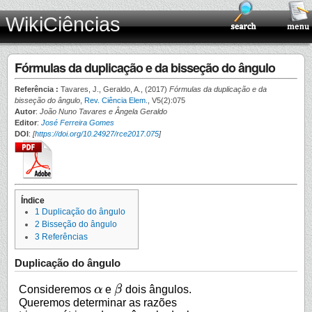
WikiCiências
Fórmulas da duplicação e da bisseção do ângulo
Referência :
Tavares, J., Geraldo, A., (2017)
Fórmulas da duplicação e da
bisseção do ângulo
,
Rev. Ciência Elem.
, V5(2):075
Autor
:
João Nuno Tavares e Ângela Geraldo
Editor
:
José Ferreira Gomes
DOI
:
[
https://doi.org/10.24927/rce2017.075
]
Índice
1
Duplicação do ângulo
2
Bisseção do ângulo
3
Referências
Duplicação do ângulo
Consideremos
α
e
β
dois ângulos.
α
β
Queremos determinar as razões