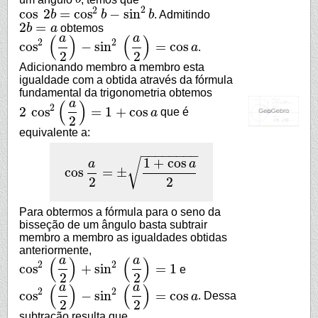
2
2
cos
2
=
cos
−
sin
b
b
b
. Admitindo
cos
2
b
=
cos
2
b
−
sin
2
b
2
=
b
a
obtemos
2
b
=
a
a
a
(
)
(
)
2
2
cos
−
sin
=
cos
a
.
cos
2
(
a
2
)
−
sin
2
(
a
2
)
=
cos
a
2
2
Adicionando membro a membro esta
igualdade com a obtida através da fórmula
fundamental da trigonometria obtemos
a
(
)
2
2
cos
=
1
+
cos
a
que é
2
cos
2
(
a
2
)
=
1
+
cos
a
2
equivalente a:
−
−
−
−
−
−
−
−
1
+
cos
√
a
a
cos
=
±
cos
a
2
=
±
1
+
cos
a
2
2
2
Para obtermos a fórmula para o seno da
bisseção de um ângulo basta subtrair
membro a membro as igualdades obtidas
anteriormente,
a
a
(
)
(
)
2
2
cos
+
sin
=
1
e
cos
2
(
a
2
)
+
sin
2
(
a
2
)
=
1
2
2
a
a
(
)
(
)
2
2
cos
−
sin
=
cos
a
. Dessa
cos
2
(
a
2
)
−
sin
2
(
a
2
)
=
cos
a
2
2
subtração resulta que