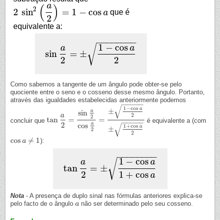
a
(
)
2
2
sin
=
1
−
cos
a
que é
2
sin
2
(
a
2
)
=
1
−
cos
a
2
equivalente a:
−
−
−
−
−
−
−
−
1
−
cos
√
a
a
sin
=
±
sin
a
2
=
±
1
−
cos
a
2
2
2
Como sabemos a tangente de um ângulo pode obter-se pelo
quociente entre o seno e o cosseno desse mesmo ângulo. Portanto,
através das igualdades estabelecidas anteriormente podemos
−
−
−
−
−
√
1
−
cos
a
±
a
sin
a
2
2
tan
=
=
concluir que
é equivalente a (com
tan
a
2
=
sin
a
2
cos
a
2
=
±
1
−
cos
a
2
±
1
+
cos
a
2
−
−
−
−
−
√
2
a
cos
1
+
cos
a
±
2
2
cos
≠
1
):
cos
a
a
≠
1
−
−
−
−
−
−
−
−
1
−
cos
√
a
a
tan
=
±
tan
a
2
=
±
1
−
cos
a
1
+
cos
a
2
1
+
cos
a
Nota
- A presença de duplo sinal nas fórmulas anteriores explica-se
pelo facto de o ângulo
não ser determinado pelo seu cosseno.
a
a