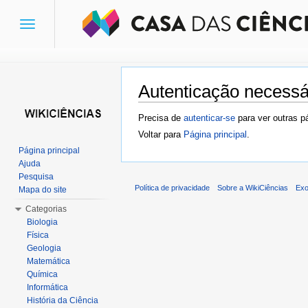
Toggle
navigation
Autenticação necessá
Ir para:
navegação
,
pesquisa
Precisa de
autenticar-se
para ver outras p
Voltar para
Página principal
.
Página principal
Ajuda
Pesquisa
Política de privacidade
Sobre a WikiCiências
Exo
Mapa do site
Categorias
Biologia
Física
Geologia
Matemática
Química
Informática
História da Ciência