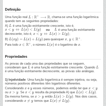
Definição
+
R
R
:
⟶
Uma função real
, chama-se uma função logarítmica
L
L
:
R
+
⟶
R
quando tem as seguintes propriedades:
A)
é uma função estritamente crescente, isto é,
L
L
<
⇔
(
)
<
(
)
ou
é uma função estritamente
x
x
<
y
⇔
y
L
(
x
)
<
L
L
(
y
)
x
L
y
L
L
<
⇔
(
)
>
(
)
decrescente, isto é,
;
x
x
<
y
⇔
y
L
(
x
)
>
L
L
(
y
)
x
L
y
+
R
(
)
=
(
)
+
(
)
∈
B)
para quaisquer
,
.
L
L
(
x
x
y
)
y
=
L
(
x
)
+
L
L
(
x
y
)
L
y
x
x
y
y
∈
R
+
+
R
∈
(
)
Para todo
, o número
é o logaritmo de
.
x
x
∈
R
+
L
L
(
x
x
)
x
x
Propriedades
As provas de cada uma das propriedades que se seguem,
consideram que
é uma função estritamente crescente. Quando
L
L
L
L
é uma função estritamente decrescente, as provas são análogas.
1) Injetividade
: Uma função logarítmica é sempre injetiva, ou seja,
números positivos diferentes têm logaritmos diferentes.
<
Considerando
e
esses números, podemos então ter que
x
x
y
y
x
x
<
y
y
>
<
(
)
<
(
)
ou
. Se
resulta da propriedade A) que
.
x
x
>
y
y
x
x
<
y
y
L
L
(
x
x
)
<
L
(
y
)
L
y
>
(
)
>
(
)
Da mesma forma, se
então
. Nos dois casos,
x
x
>
y
y
L
L
(
x
x
)
>
L
(
y
)
L
y
≠
(
)
≠
(
)
considerando
temos que
.
x
x
≠
y
y
L
L
(
x
x
)
≠
L
(
y
)
L
y