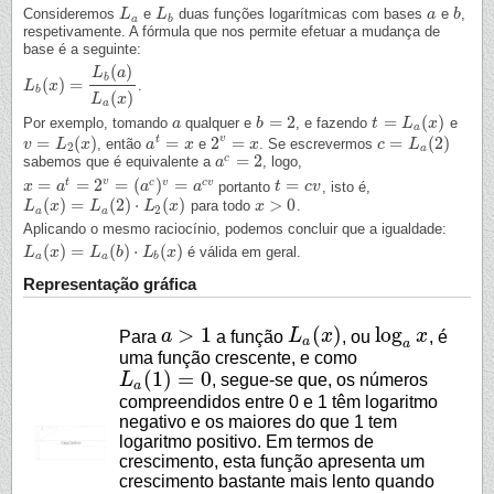
Consideremos
e
duas funções logarítmicas com bases
e
,
L
L
a
L
L
b
a
a
b
b
a
b
respetivamente. A fórmula que nos permite efetuar a mudança de
base é a seguinte:
(
)
L
a
b
(
)
=
.
L
L
b
(
x
x
)
=
L
b
(
a
)
L
a
(
x
)
b
(
)
L
x
a
=
2
=
(
)
Por exemplo, tomando
qualquer e
, e fazendo
e
a
a
b
b
=
2
t
t
=
L
a
(
L
x
)
x
a
v
=
(
)
=
2
=
=
(
2
)
t
, então
e
. Se escrevermos
v
v
=
L
2
L
(
x
)
x
a
a
t
=
x
x
2
v
=
x
x
c
c
=
L
a
L
(
2
)
2
a
=
2
c
sabemos que é equivalente a
, logo,
a
a
c
=
2
v
=
=
2
=
(
)
=
=
t
c
v
c
v
portanto
, isto é,
x
x
=
a
t
=
a
2
v
=
(
a
c
)
v
=
a
c
a
v
a
t
t
=
c
v
c
v
(
)
=
(
2
)
⋅
(
)
>
0
para todo
.
L
L
a
(
x
x
)
=
L
a
(
2
L
)
⋅
L
2
(
x
)
L
x
x
x
>
0
2
a
a
Aplicando o mesmo raciocínio, podemos concluir que a igualdade:
(
)
=
(
)
⋅
(
)
é válida em geral.
L
L
a
(
x
x
)
=
L
a
(
b
L
)
⋅
L
b
b
(
x
)
L
x
a
a
b
Representação gráfica
>
1
(
)
log
Para
a
a função
L
x
, ou
x
, é
a
>
1
L
a
(
x
)
log
a
x
a
a
uma função crescente, e como
(
1
)
=
0
L
, segue-se que, os números
L
a
(
1
)
=
0
a
compreendidos entre 0 e 1 têm logaritmo
negativo e os maiores do que 1 tem
logaritmo positivo. Em termos de
crescimento, esta função apresenta um
crescimento bastante mais lento quando