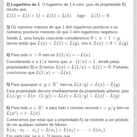
2) Logaritmo de 1
: O logaritmo de 1 é zero, pois da propriedade B)
resulta que,
(
1
)
=
(
1
×
1
)
=
(
1
)
+
(
1
)
(
1
)
=
0
logo
.
L
L
(
1
)
=
L
(
1
×
L
1
)
=
L
(
1
)
+
L
(
1
)
L
L
L
(
1
L
)
=
0
3)
Os números maiores do que 1 têm logaritmos positivos e os
números positivos menores do que 1 têm logaritmos negativos.
0
<
<
1
<
Sendo
uma função crescente consideremos
,
L
L
0
<
x
<
x
1
<
y
y
(
)
<
(
1
)
<
(
)
(
)
<
0
<
(
)
temos então que
, isto é,
.
L
L
(
x
x
)
<
L
(
1
)
<
L
L
(
y
)
L
y
L
L
(
x
x
)
<
0
<
L
(
y
)
L
y
>
0
(
1
/
)
=
−
(
)
4)
Para todo
tem-se
.
x
x
>
0
L
L
(
1
/
x
)
x
=
−
L
(
x
)
L
x
1
/
⋅
(
1
/
)
=
1
Considerando
e
temos que,
, donde pelas
x
x
1
/
x
x
x
x
⋅
(
1
/
x
)
=
x
1
(
)
+
(
1
/
)
=
(
1
)
=
0
propriedades B) e 3) temos
. Portanto,
L
L
(
x
x
)
+
L
(
1
/
L
x
)
=
L
(
1
x
)
=
0
L
(
1
/
)
=
−
(
)
concluímos que
.
L
L
(
1
/
x
)
x
=
−
L
(
x
)
L
x
+
R
∈
(
/
)
=
(
)
−
(
)
5)
Para quaisquer
,
tem-se
.
x
x
y
y
∈
R
+
L
L
(
x
x
/
y
)
=
y
L
(
x
)
−
L
L
(
y
x
)
L
y
Esta propriedade decorre imediatamente da propriedade anterior, pois
(
/
)
=
(
⋅
(
1
/
)
)
=
(
)
+
(
1
/
)
=
(
)
−
(
)
.
L
L
(
x
x
/
y
)
=
y
L
(
x
⋅
(
1
L
/
y
)
x
)
=
L
(
x
)
+
y
L
(
1
/
y
)
=
L
L
(
x
x
)
−
L
(
y
L
)
y
L
x
L
y
+
R
∈
=
/
6)
Para todo
e para todo o número racional
tem-se
x
x
∈
R
+
r
r
=
p
/
q
p
q
(
)
=
⋅
(
)
r
.
L
L
(
x
x
r
)
=
r
⋅
L
(
x
r
)
L
x
Comecemos por notar que a propriedade A) se estende a um produto
de um qualquer número de fatores:
(
⋅
…
)
=
(
)
+
(
)
+
⋯
+
(
)
.
L
L
(
x
x
1
⋅
x
2
…
x
x
n
)
=
L
x
(
x
1
)
+
L
(
L
x
2
)
x
+
⋯
+
L
(
L
x
n
)
x
L
x
1
2
1
2
n
n
N
∈
Em particular, se
temos que,
n
n
∈
N