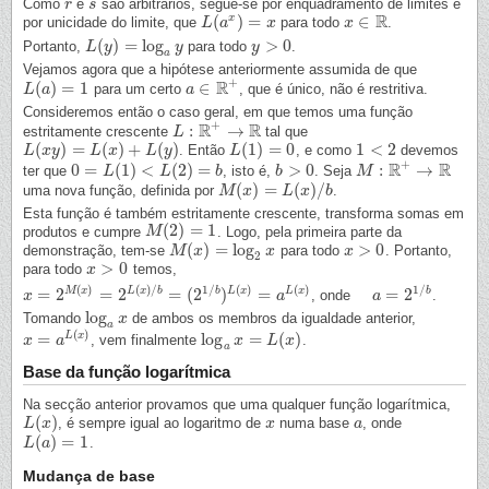
Como
e
são arbitrários, segue-se por enquadramento de limites e
r
r
s
s
R
(
)
=
∈
x
por unicidade do limite, que
para todo
.
L
L
(
a
a
x
)
=
x
x
x
x
∈
R
(
)
=
log
>
0
Portanto,
para todo
.
L
L
(
y
y
)
=
log
a
y
y
y
y
>
0
a
Vejamos agora que a hipótese anteriormente assumida de que
+
R
(
)
=
1
∈
para um certo
, que é único, não é restritiva.
L
L
(
a
a
)
=
1
a
a
∈
R
+
Consideremos então o caso geral, em que temos uma função
+
R
R
:
→
estritamente crescente
tal que
L
L
:
R
+
→
R
(
)
=
(
)
+
(
)
(
1
)
=
0
1
<
2
. Então
, e como
devemos
L
L
(
x
x
y
)
y
=
L
(
x
)
+
L
L
(
x
y
)
L
y
L
L
(
1
)
=
0
1
<
2
+
R
R
0
=
(
1
)
<
(
2
)
=
>
0
:
→
ter que
, isto é,
. Seja
0
=
L
(
1
L
)
<
L
(
2
)
=
b
L
b
b
b
>
0
M
M
:
R
+
→
R
(
)
=
(
)
/
uma nova função, definida por
.
M
M
(
x
)
x
=
L
(
x
)
/
L
b
x
b
Esta função é também estritamente crescente, transforma somas em
(
2
)
=
1
produtos e cumpre
. Logo, pela primeira parte da
M
M
(
2
)
=
1
(
)
=
log
>
0
demonstração, tem-se
para todo
. Portanto,
M
M
(
x
)
x
=
log
2
x
x
x
x
>
0
2
>
0
para todo
temos,
x
x
>
0
(
)
(
)
/
1
/
1
/
(
)
(
)
M
x
L
x
b
b
b
=
2
=
2
=
(
2
)
=
=
2
L
x
L
x
, onde
.
x
x
=
2
M
(
x
)
=
2
L
(
x
)
/
b
=
(
2
1
/
b
)
L
(
x
)
=
a
L
(
x
)
a
a
=
2
a
1
/
b
log
Tomando
de ambos os membros da igualdade anterior,
log
a
x
x
a
(
)
=
log
=
(
)
L
x
, vem finalmente
.
x
x
=
a
L
(
a
x
)
log
a
x
x
=
L
(
x
)
L
x
a
Base da função logarítmica
Na secção anterior provamos que uma qualquer função logarítmica,
(
)
, é sempre igual ao logaritmo de
numa base
, onde
L
L
(
x
x
)
x
x
a
a
(
)
=
1
.
L
L
(
a
a
)
=
1
Mudança de base