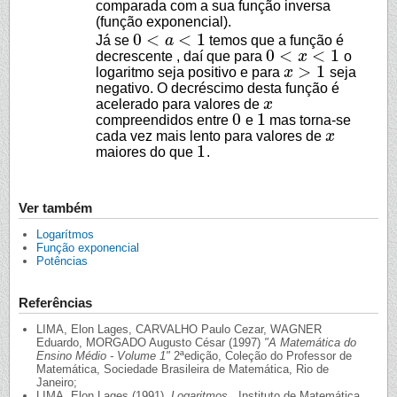
comparada com a sua função inversa
(função exponencial).
0
<
<
1
Já se
a
temos que a função é
0
<
a
<
1
0
<
<
1
decrescente , daí que para
x
o
0
<
x
<
1
>
1
logaritmo seja positivo e para
x
seja
x
>
1
negativo. O decréscimo desta função é
acelerado para valores de
x
x
0
1
compreendidos entre
e
mas torna-se
0
1
cada vez mais lento para valores de
x
x
1
maiores do que
.
1
Ver também
Logarítmos
Função exponencial
Potências
Referências
LIMA, Elon Lages, CARVALHO Paulo Cezar, WAGNER
Eduardo, MORGADO Augusto César (1997)
"A Matemática do
Ensino Médio - Volume 1"
2ªedição, Coleção do Professor de
Matemática, Sociedade Brasileira de Matemática, Rio de
Janeiro;
LIMA, Elon Lages (1991),
Logaritmos
, Instituto de Matemática