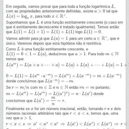
Em seguida, vamos provar que para toda a função logarítmica
,
L
L
>
0
com as propriedades anteriormente definidas, existe
tal que
a
a
>
0
+
R
(
)
=
log
∈
, para todo
.
L
L
(
x
x
)
=
log
a
x
x
x
x
∈
R
+
a
Suponhamos que
é uma função estritamente crescente (o caso em
L
L
que é estritamente decrescente é tratado igualmente). Temos então
(
1
)
=
(
1
×
1
)
=
(
1
)
+
(
1
)
(
1
)
=
0
que
logo
.
L
L
(
1
)
=
L
(
1
×
L
1
)
=
L
(
1
)
+
L
(
1
)
L
L
L
L
(
1
)
=
0
+
R
(
)
=
1
∈
Vamos admitir para já que
para um certo
, que é
L
L
(
a
a
)
=
1
a
a
∈
R
+
único. Veremos depois que esta hipótese não é restritiva.
Como
é uma função estritamente crescente, e
L
L
N
(
1
)
=
0
<
1
=
(
)
>
1
∈
, deduzimos que
. Para todo
L
L
(
1
)
=
0
<
1
=
L
(
a
)
L
a
a
a
>
1
m
m
∈
N
temos que
(
)
=
(
×
×
⋯
×
)
=
(
)
+
(
)
+
⋯
+
(
)
=
1
+
m
L
L
(
a
a
m
)
=
L
(
a
×
L
a
×
a
⋯
×
a
a
)
=
L
(
a
)
+
L
(
a
)
a
+
⋯
+
L
L
(
a
)
a
=
1
+
1
+
L
⋯
a
+
1
=
m
L
a
−
−
−
0
=
(
1
)
=
(
⋅
)
=
(
)
+
(
)
=
+
(
)
m
m
m
m
m
0
=
L
(
1
L
)
=
L
(
a
m
⋅
a
L
−
m
a
)
=
L
(
a
a
m
)
+
L
(
a
−
m
L
)
=
a
m
+
L
(
a
−
L
m
a
)
m
L
a
−
(
)
=
−
m
donde concluímos que
.
L
L
(
a
a
−
m
)
=
−
m
m
Z
N
=
/
∈
∈
=
Se
com
e
então
portanto,
r
r
=
m
/
n
m
n
m
m
∈
Z
n
n
∈
N
r
r
n
n
=
m
m
=
(
)
=
(
)
=
(
(
)
)
=
⋅
(
)
m
r
n
r
n
r
donde
m
m
=
L
(
a
L
m
)
a
=
L
(
a
r
n
)
=
L
L
(
(
a
a
r
)
n
)
=
n
⋅
L
L
(
a
r
)
a
n
L
a
m
r
(
)
=
=
concluímos que
.
L
L
(
a
a
r
)
=
m
n
=
r
r
n
Finalmente se
for um número irracional, então, tomando
e
dois
x
x
r
r
s
s
<
<
números racionais arbitrários tais que
, temos que, uma
r
r
<
x
<
s
x
s
>
1
vez que
,
a
a
>
1
<
<
⇒
<
<
⇒
(
)
<
(
)
<
(
)
⇒
<
r
x
s
r
x
s
r
r
<
x
<
s
x
⇒
a
r
<
s
a
x
<
a
s
a
⇒
L
(
a
r
a
)
<
L
(
a
x
a
)
<
L
(
a
s
)
⇒
L
r
<
a
L
(
a
x
)
<
L
s
a
L
a
r