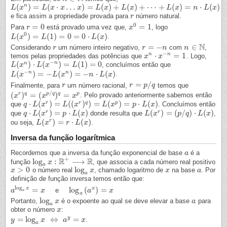
(
)
=
(
⋅
…
)
=
(
)
+
(
)
+
⋯
+
(
)
=
⋅
(
)
n
L
L
(
x
x
n
)
=
L
(
x
⋅
x
L
…
x
x
)
=
x
L
(
x
)
+
L
x
(
x
)
+
⋯
L
+
L
x
(
x
)
=
n
⋅
L
L
(
x
x
)
L
x
n
L
x
e fica assim a propriedade provada para
número natural.
r
r
0
=
0
=
1
Para
está provado uma vez que,
, logo
r
r
=
0
x
x
0
=
1
0
(
)
=
(
1
)
=
0
=
0
⋅
(
)
.
L
L
(
x
x
0
)
=
L
(
1
)
=
L
0
=
0
⋅
L
(
x
)
L
x
N
=
−
∈
Considerando
um número inteiro negativo,
com
,
r
r
r
r
=
−
n
n
n
n
∈
N
−
⋅
=
1
n
n
temos pelas propriedades das potências que
. Logo,
x
x
n
⋅
x
−
x
n
=
1
−
(
)
⋅
(
)
=
(
1
)
=
0
n
n
, concluímos então que
L
L
(
x
x
n
)
⋅
L
(
x
−
L
n
)
x
=
L
(
1
)
=
0
L
−
(
)
=
−
(
)
=
−
⋅
(
)
n
n
.
L
L
(
x
x
−
n
)
=
−
L
(
x
n
)
L
=
−
n
x
⋅
L
(
x
)
n
L
x
=
/
Finalmente, para
um número racional,
temos que
r
r
r
r
=
p
/
q
p
q
/
(
)
=
(
)
=
r
q
p
q
q
p
. Pelo provado anteriormente sabemos então
(
x
x
r
)
q
=
(
x
p
/
q
x
)
q
=
x
p
x
⋅
(
)
=
(
(
)
)
=
(
)
=
⋅
(
)
r
r
q
p
que
. Concluímos então
q
q
⋅
L
(
L
x
r
)
x
=
L
(
(
x
r
)
q
L
)
=
L
x
(
x
p
)
=
p
⋅
L
(
x
L
)
x
p
L
x
⋅
(
)
=
⋅
(
)
(
)
=
(
/
)
⋅
(
)
r
r
que
donde resulta que
,
q
q
⋅
L
(
L
x
r
)
x
=
p
⋅
L
(
x
)
p
L
x
L
L
(
x
x
r
)
=
(
p
/
q
)
⋅
L
p
(
x
q
)
L
x
(
)
=
⋅
(
)
r
ou seja,
.
L
L
(
x
x
r
)
=
r
⋅
L
(
x
r
)
L
x
Inversa da função logarítmica
Recordemos que a inversa da função exponencial de base
é a
a
a
+
R
R
log
:
⟶
função
, que associa a cada número real positivo
log
a
x
x
:
R
+
⟶
R
a
>
0
log
o número real
, chamado logaritmo de
na base
. Por
x
x
>
0
log
a
x
x
x
x
a
a
a
definição de função inversa temos então que:
log
=
log
(
)
=
x
x
e
a
a
log
a
x
=
x
x
log
a
(
a
x
)
=
a
x
x
a
a
log
Portanto,
é o expoente ao qual se deve elevar a base
para
log
a
x
x
a
a
a
obter o número
:
x
x
=
log
⇔
=
y
.
y
y
=
log
a
x
⇔
x
a
y
=
x
a
x
a