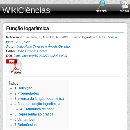
WikiCiências
Função logarítmica
Referência :
Tavares, J., Geraldo, A., (2021)
Função logarítmica
,
Rev. Ciência
Elem.
, V9(2):029
Autor
:
João Nuno Tavares e Ângela Geraldo
Editor
:
José Ferreira Gomes
DOI
:
[
https://doi.org/10.24927/rce2021.029
]
Índice
1
Definição
2
Propriedades
3
Inversa da função logarítmica
4
Base da função logarítmica
4.1
Mudança de base
5
Representação gráfica
6
Ver também
7
Referências