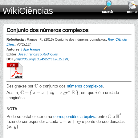
WikiCiências
Conjunto dos números complexos
Referência :
Ramos, F., (2015) Conjunto dos números complexos,
Rev. Ciência
Elem.
, V3(2):124
Autores
:
Filipe Ramos
Editor
:
José Francisco Rodrigues
DOI
:
[
http://doi.org/10.24927/rce2015.124
]
C
Designa-se por
o conjunto dos
números complexos
.
C
C
R
=
{
=
+
:
,
∈
}
Assim,
, em que
é a unidade
C
=
{
z
=
x
z
+
i
y
:
x
x
,
y
∈
R
i
y
}
x
y
i
i
imaginária.
NOTA
2
C
R
Pode-se estabelecer uma
correspondência bijetiva
entre
e
C
R
2
=
+
fazendo corresponder a cada
o ponto de coordenadas
z
z
=
x
+
x
i
y
i
y
(
,
)
.
(
x
x
,
y
)
y