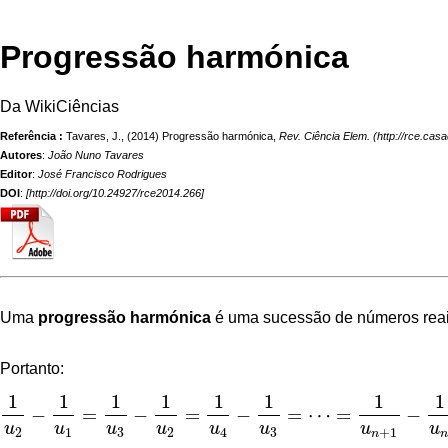
Progressão harmónica
Da WikiCiências
Referência :
Tavares, J., (2014) Progressão harmónica,
Rev. Ciência Elem.
Autores
:
João Nuno Tavares
Editor
:
José Francisco Rodrigues
DOI
:
[
http://doi.org/10.24927/rce2014.266
]
Uma
progressão harmónica
é uma sucessão de
números rea
Portanto:
1
1
1
1
1
1
1
1
−
=
−
=
−
=
⋯
=
−
1
u
2
−
1
u
1
=
1
u
3
−
1
u
2
=
1
u
4
−
1
u
3
=
⋯
=
1
u
n
+
1
−
1
u
n
=
⋯
=
r
u
u
u
u
u
u
u
u
2
1
3
2
4
3
+
1
n