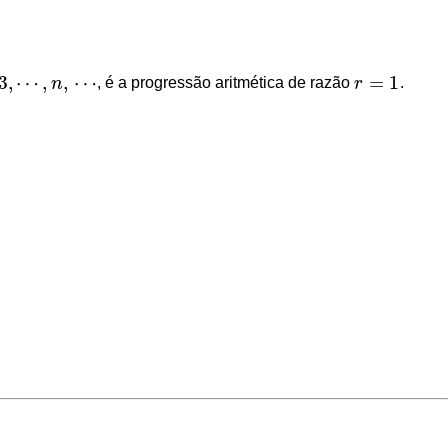
3
,
⋯
,
,
⋯
=
1
n
, é a progressão aritmética de razão
r
.
r
=
1
⋯
,
n
,
⋯