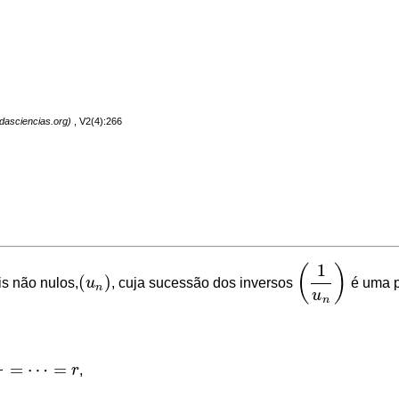
, V2(4):266
1
(
)
(
)
is
não nulos,
u
, cuja sucessão dos inversos
é uma
(
u
n
)
(
1
u
n
)
n
u
n
=
⋯
=
r
,
n