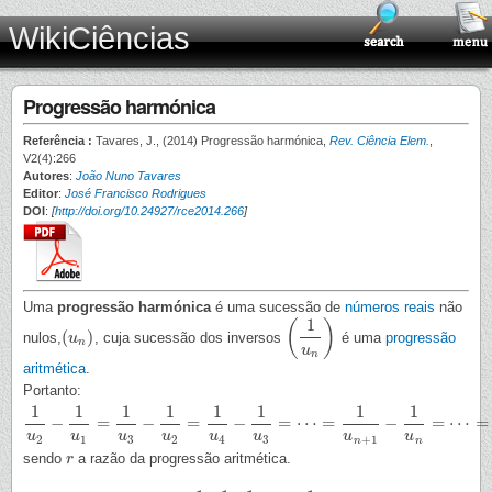
WikiCiências
Progressão harmónica
Referência :
Tavares, J., (2014) Progressão harmónica,
Rev. Ciência Elem.
,
V2(4):266
Autores
:
João Nuno Tavares
Editor
:
José Francisco Rodrigues
DOI
:
[
http://doi.org/10.24927/rce2014.266
]
Uma
progressão harmónica
é uma sucessão de
números reais
não
1
(
)
(
)
nulos,
, cuja sucessão dos inversos
é uma
progressão
(
u
u
n
)
(
1
u
n
)
n
u
n
aritmética
.
Portanto:
1
1
1
1
1
1
1
1
−
=
−
=
−
=
⋯
=
−
=
⋯
=
1
u
2
−
1
u
1
=
1
u
3
−
1
u
2
=
1
u
4
−
1
u
3
=
⋯
=
1
u
n
+
1
−
1
u
n
=
⋯
=
r
u
u
u
u
u
u
u
u
2
1
3
2
4
3
+
1
n
n
sendo
a razão da progressão aritmética.
r
r