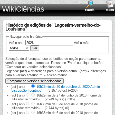
WikiCiências
Histórico de edições de "Lagostim-vermelho-do-
Louisiana"
Navegar pelo histórico
Até o ano:
Até o mês:
Selecção de diferenças: use os botões de opção para marcar as
versões que deseja comparar. Pressione 'Enter' ou clique o botão
"Comparar as versões seleccionadas".
Legenda:
(act)
= diferenças para a versão actual,
(ant)
= diferenças
para a versão anterior,
m
= edição menor
(act | ant)
10h26min de 20 de outubro de 2020
‎
Admin
(
discussão
|
contribs
)
‎
. .
(3 157 bytes)
(+208)
(act | ant)
16h29min de 27 de junho de 2018
‎
(nome de
utilizador removido)
‎
. .
(2 949 bytes)
(+205)
(act | ant)
16h33min de 6 de abril de 2018
‎
(nome de
utilizador removido)
‎
. .
(2 744 bytes)
(0)
(act | ant)
16h33min de 6 de abril de 2018
‎
(nome de