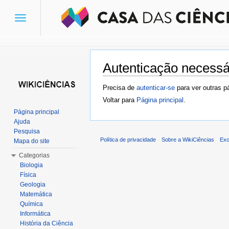
Toggle
navigation
Autenticação necessá
Ir para:
navegação
,
pesquisa
Precisa de
autenticar-se
para ver outras p
Voltar para
Página principal
.
Página principal
Ajuda
Pesquisa
Política de privacidade
Sobre a WikiCiências
Exo
Mapa do site
Categorias
Biologia
Física
Geologia
Matemática
Química
Informática
História da Ciência