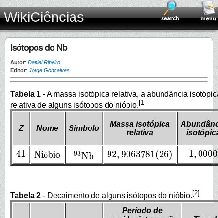
WikiCiências
Isótopos do Nb
Autor
:
Daniel Ribeiro
Editor
:
Jorge Gonçalves
Tabela 1
- A massa isotópica relativa, a abundância isotópi
[1]
relativa de alguns isótopos do nióbio.
Massa isotópica
Abundânc
Z
Nome
Símbolo
relativa
isotópic
41
1
,
0000
92
,
9063781
(
26
)
Ni
bio
93
41
Nb
1
,
0000
ó
92
,
9063781
(
26
)
Nióbio
93
Nb
[2]
Tabela 2
- Decaimento de alguns isótopos do nióbio.
Período de