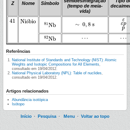
semidesintegração
Tipo d
Z
Nome
Símbolo
(tempo de meia-
decaime
vida)
ε
41
ε
Ni
bio
41
ó
Nióbio
ε
p
∼
0
,
8
s
ε
p
81
Nb
∼
0
,
8
s
81
Nb
p
p
.
.
.
.
.
.
.
.
.
.
.
.
82
Nb
82
Nb
Referências
National Institute of Standards and Technology (NIST): Atomic
Weights and Isotopic Compositions for All Elements
,
consultado em 19/04/2012.
National Physical Laboratory (NPL): Table of nuclides
,
consultado em 19/04/2012.
Artigos relacionados
Abundância isotópica
Isótopo
Início
·
Pesquisa
·
Menu
·
Voltar ao topo