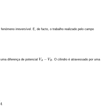
 fenómeno irreversível. E, de facto, o trabalho realizado pelo campo
−
a uma diferença de potencial
. O cilindro é atravessado por uma
V
V
A
−
V
B
V
B
A