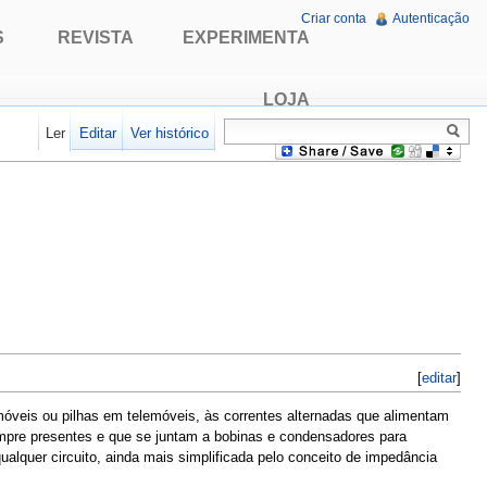
Criar conta
Autenticação
S
REVISTA
EXPERIMENTA
LOJA
Ler
Editar
Ver histórico
[
editar
]
omóveis ou pilhas em telemóveis, às correntes alternadas que alimentam
sempre presentes e que se juntam a bobinas e condensadores para
alquer circuito, ainda mais simplificada pelo conceito de impedância