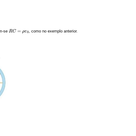
=
ém-se
, como no exemplo anterior.
R
R
C
C
=
ρ
ε
0
ρ
ε
0