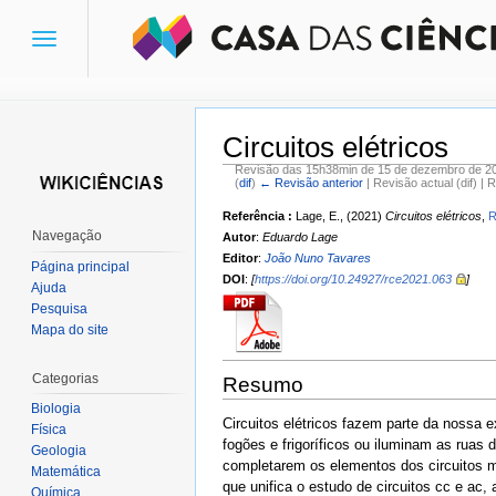
Toggle
navigation
Circuitos elétricos
Revisão das 15h38min de 15 de dezembro de 2
(
dif
)
← Revisão anterior
| Revisão actual (dif) | 
Ir para:
navegação
,
pesquisa
Referência :
Lage, E., (2021)
Circuitos elétricos
,
R
Navegação
Autor
:
Eduardo Lage
Editor
:
João Nuno Tavares
Página principal
DOI
:
[
https://doi.org/10.24927/rce2021.063
]
Ajuda
Pesquisa
Mapa do site
Categorias
Resumo
Biologia
Circuitos elétricos fazem parte da nossa 
Física
fogões e frigoríficos ou iluminam as ruas
Geologia
completarem os elementos dos circuitos ma
Matemática
que unifica o estudo de circuitos cc e ac, 
Química