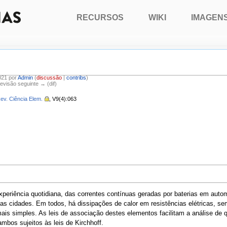
RECURSOS
WIKI
IMAGEN
021 por
Admin
(
discussão
|
contribs
)
Revisão seguinte → (dif)
ev. Ciência Elem.
, V9(4):063
experiência quotidiana, das correntes contínuas geradas por baterias em aut
 das cidades. Em todos, há dissipações de calor em resistências elétricas, 
is simples. As leis de associação destes elementos facilitam a análise de qu
ambos sujeitos às leis de Kirchhoff.