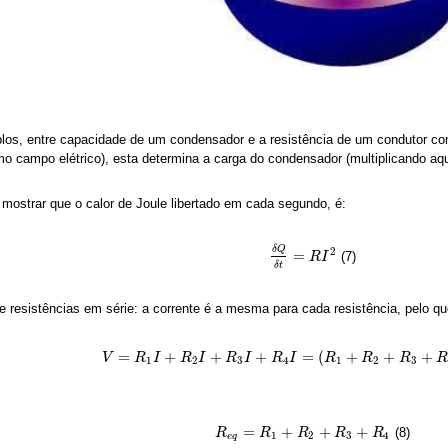
mplos, entre capacidade de um condensador e a resistência de um condutor c
smo campo elétrico), esta determina a carga do condensador (multiplicando aq
 mostrar que o calor de Joule libertado em cada segundo, é:
δ
Q
2
=
(7)
δ
Q
δ
t
=
R
R
I
2
I
δ
t
resistências em série: a corrente é a mesma para cada resistência, pelo que 
=
+
+
+
=
(
+
+
+
V
V
=
R
1
R
I
+
R
I
2
I
+
R
R
3
I
+
I
R
4
I
=
R
(
R
I
1
+
R
2
R
+
R
I
3
+
R
4
)
R
I
≡
R
e
q
R
I
R
1
2
3
4
1
2
3
=
+
+
+
(8)
R
R
e
q
=
R
1
R
+
R
2
+
R
R
3
+
R
4
R
R
1
2
3
4
e
q