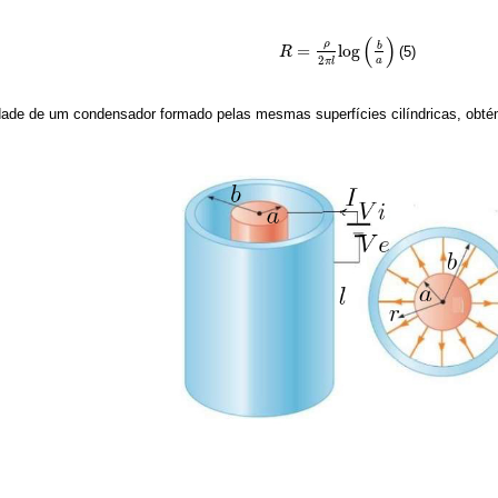
(
)
ρ
b
=
log
(5)
R
R
=
ρ
2
π
l
log
(
b
a
)
2
a
π
l
ade de um condensador formado pelas mesmas superfícies cilíndricas, obt