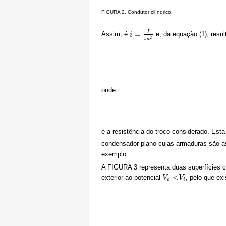
FIGURA 2. Condutor cilíndrico.
I
=
Assim, é
e, da equação (1), resul
i
i
=
I
π
a
2
2
π
a
onde:
é a resistência do troço considerado. Est
condensador plano cujas armaduras são as
exemplo.
A FIGURA 3 representa duas superfícies c
<
exterior ao potencial
, pelo que ex
V
V
e
<
V
V
i
e
i