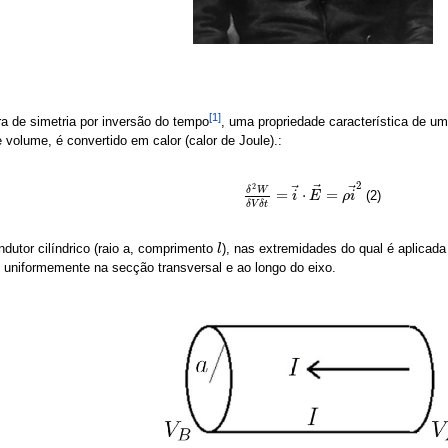
[1]
a de simetria por inversão do tempo
, uma propriedade característica de um
volume, é convertido em calor (calor de Joule).:
2
⃗
2
⃗
⃗
δ
W
=
⋅
=
(2)
δ
2
W
δ
V
δ
i
t
=
i
→
E
⋅
E
→
ρ
=
i
ρ
i
→
2
δ
V
δ
t
utor cilíndrico (raio a, comprimento
), nas extremidades do qual é aplicad
l
l
ui uniformemente na secção transversal e ao longo do eixo.