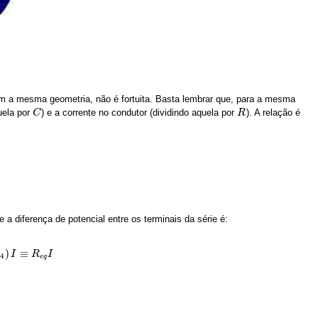
om a mesma geometria, não é fortuita. Basta lembrar que, para a mesma
uela por
) e a corrente no condutor (dividindo aquela por
). A relação é
C
C
R
R
a diferença de potencial entre os terminais da série é:
)
≡
R
I
R
I
4
e
q