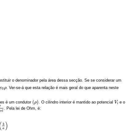
ubstituir o denominador pela área dessa secção. Se se considerar um
. Ver-se-á que esta relação é mais geral do que aparenta neste
ρ
ε
ρ
0
(
)
cies é um condutor
. O cilindro interior é mantido ao potencial
e o
(
ρ
ρ
)
V
V
i
i
I
. Pela lei de Ohm, é:
π
r
l
(
)
b
a