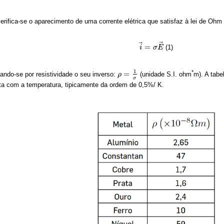
rifica-se o aparecimento de uma corrente elétrica que satisfaz à lei de Ohm 
⃗
⃗
=
(1)
i
i
→
=
σ
σ
E
E
→
1
*
=
ando-se por resistividade o seu inverso:
(unidade S.I. ohm
m). A tabe
ρ
ρ
=
1
σ
σ
nta com a temperatura, tipicamente da ordem de 0,5%/ K.