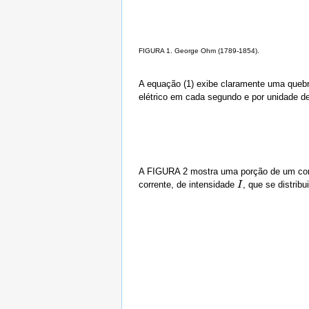
FIGURA 1. George Ohm (1789-1854).
A equação (1) exibe claramente uma quebr
elétrico em cada segundo e por unidade de 
A FIGURA 2 mostra uma porção de um cond
corrente, de intensidade
, que se distrib
I
I