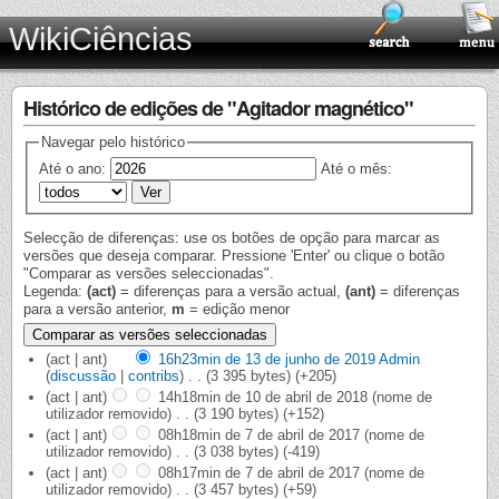
WikiCiências
Histórico de edições de "Agitador magnético"
Navegar pelo histórico
Até o ano:
Até o mês:
Selecção de diferenças: use os botões de opção para marcar as
versões que deseja comparar. Pressione 'Enter' ou clique o botão
"Comparar as versões seleccionadas".
Legenda:
(act)
= diferenças para a versão actual,
(ant)
= diferenças
para a versão anterior,
m
= edição menor
(act | ant)
16h23min de 13 de junho de 2019
‎
Admin
(
discussão
|
contribs
)
‎
. .
(3 395 bytes)
(+205)
(act | ant)
14h18min de 10 de abril de 2018
‎
(nome de
utilizador removido)
‎
. .
(3 190 bytes)
(+152)
(act | ant)
08h18min de 7 de abril de 2017
‎
(nome de
utilizador removido)
‎
. .
(3 038 bytes)
(-419)
(act | ant)
08h17min de 7 de abril de 2017
‎
(nome de
utilizador removido)
‎
. .
(3 457 bytes)
(+59)