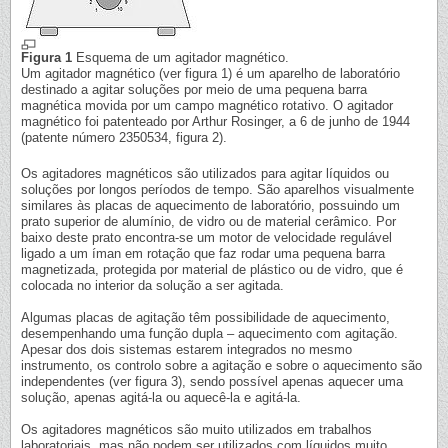
Figura 1
Esquema de um agitador magnético.
Um agitador magnético (ver figura 1) é um aparelho de laboratório
destinado a agitar soluções por meio de uma pequena barra
magnética movida por um campo magnético rotativo. O agitador
magnético foi patenteado por Arthur Rosinger, a 6 de junho de 1944
(patente número 2350534, figura 2).
Os agitadores magnéticos são utilizados para agitar líquidos ou
soluções por longos períodos de tempo. São aparelhos visualmente
similares às placas de aquecimento de laboratório, possuindo um
prato superior de alumínio, de vidro ou de material cerâmico. Por
baixo deste prato encontra-se um motor de velocidade regulável
ligado a um íman em rotação que faz rodar uma pequena barra
magnetizada, protegida por material de plástico ou de vidro, que é
colocada no interior da solução a ser agitada.
Algumas placas de agitação têm possibilidade de aquecimento,
desempenhando uma função dupla – aquecimento com agitação.
Apesar dos dois sistemas estarem integrados no mesmo
instrumento, os controlo sobre a agitação e sobre o aquecimento são
independentes (ver figura 3), sendo possível apenas aquecer uma
solução, apenas agitá-la ou aquecê-la e agitá-la.
Os agitadores magnéticos são muito utilizados em trabalhos
laboratoriais, mas não podem ser utilizados com líquidos muito