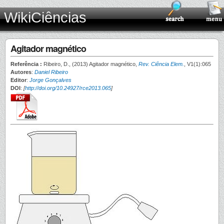
WikiCiências
Agitador magnético
Referência :
Ribeiro, D., (2013) Agitador magnético,
Rev. Ciência Elem.
, V1(1):065
Autores
:
Daniel Ribeiro
Editor
:
Jorge Gonçalves
DOI
:
[
http://doi.org/10.24927/rce2013.065
]