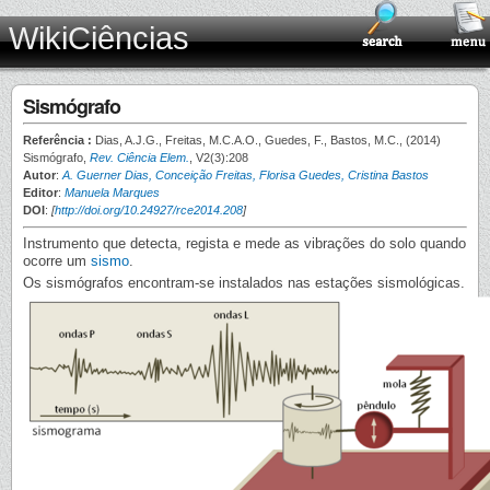
WikiCiências
Sismógrafo
Referência :
Dias, A.J.G., Freitas, M.C.A.O., Guedes, F., Bastos, M.C., (2014)
Sismógrafo,
Rev. Ciência Elem.
, V2(3):208
Autor
:
A. Guerner Dias, Conceição Freitas, Florisa Guedes, Cristina Bastos
Editor
:
Manuela Marques
DOI
:
[
http://doi.org/10.24927/rce2014.208
]
Instrumento que detecta, regista e mede as vibrações do solo quando
ocorre um
sismo
.
Os sismógrafos encontram-se instalados nas estações sismológicas.