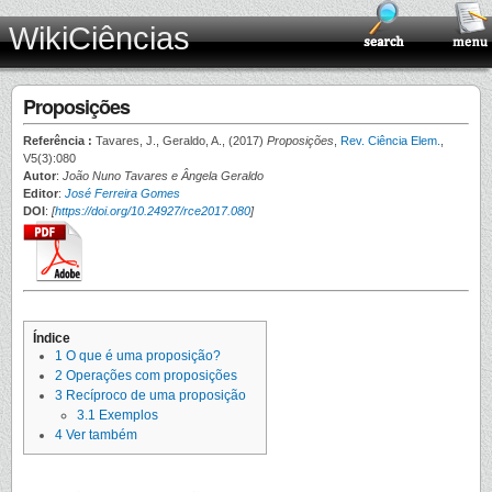
WikiCiências
Proposições
Referência :
Tavares, J., Geraldo, A., (2017)
Proposições
,
Rev. Ciência Elem.
,
V5(3):080
Autor
:
João Nuno Tavares e Ângela Geraldo
Editor
:
José Ferreira Gomes
DOI
:
[
https://doi.org/10.24927/rce2017.080
]
Índice
1
O que é uma proposição?
2
Operações com proposições
3
Recíproco de uma proposição
3.1
Exemplos
4
Ver também