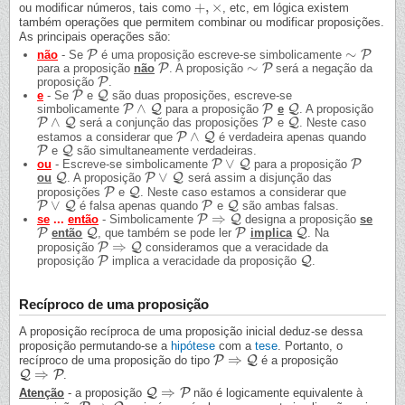
+
,
×
ou modificar números, tais como
, etc, em lógica existem
+
,
×
também operações que permitem combinar ou modificar proposições.
As principais operações são:
∼
P
P
não
- Se
é uma proposição escreve-se simbolicamente
P
∼
P
∼
P
P
para a proposição
não
. A proposição
será a negação da
P
∼
P
P
proposição
.
P
P
Q
e
- Se
e
são duas proposições, escreve-se
P
Q
∧
P
Q
P
Q
simbolicamente
para a proposição
e
. A proposição
P
∧
Q
P
Q
∧
P
Q
P
Q
será a conjunção das proposições
e
. Neste caso
P
∧
Q
P
Q
∧
P
Q
estamos a considerar que
é verdadeira apenas quando
P
∧
Q
P
Q
e
são simultaneamente verdadeiras.
P
Q
∨
P
Q
P
ou
- Escreve-se simbolicamente
para a proposição
P
∨
Q
P
∨
Q
P
Q
ou
. A proposição
será assim a disjunção das
Q
P
∨
Q
P
Q
proposições
e
. Neste caso estamos a considerar que
P
Q
∨
P
Q
P
Q
é falsa apenas quando
e
são ambas falsas.
P
∨
Q
P
Q
⇒
P
Q
se
...
então
- Simbolicamente
designa a proposição
se
P
⇒
Q
P
Q
P
Q
então
, que também se pode ler
implica
. Na
P
Q
P
Q
⇒
P
Q
proposição
consideramos que a veracidade da
P
⇒
Q
P
Q
proposição
implica a veracidade da proposição
.
P
Q
Recíproco de uma proposição
A proposição recíproca de uma proposição inicial deduz-se dessa
proposição permutando-se a
hipótese
com a
tese
. Portanto, o
⇒
P
Q
recíproco de uma proposição do tipo
é a proposição
P
⇒
Q
⇒
Q
P
.
Q
⇒
P
⇒
Q
P
Atenção
- a proposição
não é logicamente equivalente à
Q
⇒
P