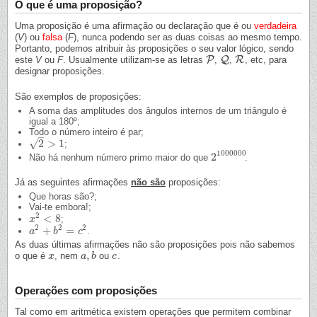
O que é uma proposição?
Uma proposição é uma afirmação ou declaração que é ou
verdadeira
(
V
) ou
falsa
(
F
), nunca podendo ser as duas coisas ao mesmo tempo.
Portanto, podemos atribuir às proposições o seu valor lógico, sendo
P
Q
R
este
V
ou
F
. Usualmente utilizam-se as letras
,
,
, etc, para
P
Q
R
designar proposições.
São exemplos de proposições:
A soma das amplitudes dos ângulos internos de um triângulo é
igual a 180º;
Todo o número inteiro é par;
–
√
2
>
1
;
2
>
1
1000000
2
Não há nenhum número primo maior do que
.
2
1000000
Já as seguintes afirmações
não são
proposições:
Que horas são?;
Vai-te embora!;
2
<
8
;
x
x
2
<
8
2
2
2
+
=
.
a
a
2
+
b
2
b
=
c
2
c
As duas últimas afirmações não são proposições pois não sabemos
,
o que é
, nem
ou
.
x
x
a
a
,
b
b
c
c
Operações com proposições
Tal como em aritmética existem operações que permitem combinar