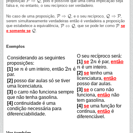
⇒
P
Q
proposição
, pois é possível que uma certa implicação seja
P
⇒
Q
falsa e, no entanto, o seu recíproco ser verdadeiro.
⇒
⇒
P
Q
Q
P
No caso de uma proposição,
, e o seu recíproco,
,
P
⇒
Q
Q
⇒
P
serem simultaneamente verdadeiras então é verdadeira a proposição
⇔
P
Q
P
que estabelece a equivalência,
, que se pode ler como
se
P
⇔
Q
P
Q
e somente se
.
Q
Exemplos
O seu recíproco será:
Considerando as seguintes
2
[1]
se
n
é par,
então
2
n
proposições:
n
é um inteiro.
n
2
[1]
se
n
é um inteiro, então
n
é
n
2
n
[2]
se
tenho uma
par.
licenciatura,
então
[2]
posso dar aulas só se tiver
posso dar aulas.
uma licenciatura.
[3]
se
o carro não
[3]
o carro não funciona sempre
funciona,
então
não
que não tenha gasolina.
tem gasolina.
[4]
continuidade é uma
[4]
se
uma função for
condição necessária para
contínua,
então
é
diferenciabilidade.
diferenciável.
Ver também