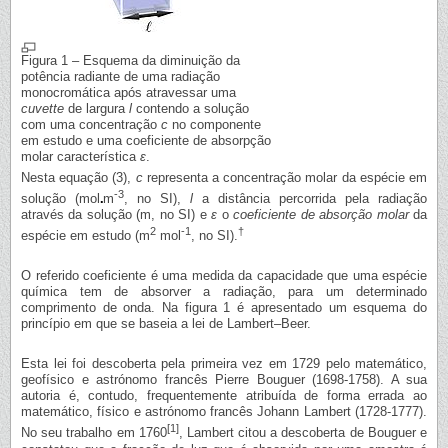
Figura 1 – Esquema da diminuição da
potência radiante de uma radiação
monocromática após atravessar uma
cuvette
de largura
l
contendo a solução
com uma concentração
c
no componente
em estudo e uma coeficiente de absorpção
molar característica
ε
.
Nesta equação (3),
c
representa a concentração molar da espécie em
-3
solução (mol
m
, no SI),
l
a distância percorrida pela radiação
através da solução (m, no SI) e
ε
o
coeficiente de absorção molar
da
2
-1
†
espécie em estudo (m
mol
, no SI).
O referido coeficiente é uma medida da capacidade que uma espécie
química tem de absorver a radiação, para um determinado
comprimento de onda. Na figura 1 é apresentado um esquema do
princípio em que se baseia a lei de Lambert–Beer.
Esta lei foi descoberta pela primeira vez em 1729 pelo matemático,
geofísico e astrónomo francês Pierre Bouguer (1698-1758). A sua
autoria é, contudo, frequentemente atribuída de forma errada ao
matemático, físico e astrónomo francês Johann Lambert (1728-1777).
[1]
No seu trabalho em 1760
, Lambert citou a descoberta de Bouguer e