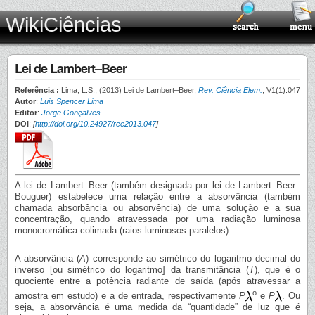
WikiCiências
Lei de Lambert–Beer
Referência :
Lima, L.S., (2013) Lei de Lambert–Beer,
Rev. Ciência Elem.
, V1(1):047
Autor
:
Luis Spencer Lima
Editor
:
Jorge Gonçalves
DOI
:
[
http://doi.org/10.24927/rce2013.047
]
A lei de Lambert–Beer (também designada por lei de Lambert–Beer–
Bouguer) estabelece uma relação entre a absorvância (também
chamada absorbância ou absorvência) de uma solução e a sua
concentração, quando atravessada por uma radiação luminosa
monocromática colimada (raios luminosos paralelos).
A absorvância (
A
) corresponde ao simétrico do logaritmo decimal do
inverso [ou simétrico do logaritmo] da transmitância (
T
), que é o
quociente entre a potência radiante de saída (após atravessar a
o
amostra em estudo) e a de entrada, respectivamente
P
e
P
. Ou
seja, a absorvância é uma medida da “quantidade” de luz que é