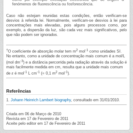
fenómenos de fluorescência ou fosforescência.
Caso não estejam reunidas estas condições, então verificam-se
desvios à referida lei. Normalmente, verificam-se desvios à lei para
concentrações mais elevadas, pois alguns processos como, por
exemplo, a dispersão da luz, são cada vez mais significativos, pelo
que não podem ser ignorados.
†
2
-1
O coeficiente de absorção molar tem m
mol
como unidades SI.
No entanto, como a unidade de concentração mais comum é a mol/L
-3
(mol dm
) e a distância percorrida pela radiação através da solução é
mais facilmente medida em cm, resulta que a unidade mais comum
-1
-1
2
-1
de
ε
é mol
L cm
(= 0,1 m
mol
).
Referências
1.
Johann Heinrich Lambert biography
, consultado em 31/01/2010.
Criada em 06 de Março de 2010
Revista em 17 de Fevereiro de 2011
Aceite pelo editor em 17 de Fevereiro de 2011