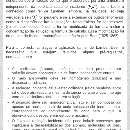
constatou que a fracção de luz que é absorvida por uma amostra é
o
independente da potência radiante incidente (
P
). Este facto é
conhecido como
lei de Lambert
, embora, na realidade, só seja
o
verdadeira se
P
for pequeno e se a extensão de outros fenómenos
como a dispersão da luz ou reacções fotoquímicas for desprezável.
Só 92 anos depois é que a lei foi modificada de forma a incluir a
concentração da solução na fórmula de cálculo. Essa modificação foi
da autoria do físico e matemático alemão August Beer (1825-1863).
Para a correcta utilização e aplicação da lei de Lambert-Beer, é
necessário que estejam reunidos alguns pré-requisitos,
nomeadamente:
As partículas (átomos, moléculas ou iões) presentes em
solução devem absorver a luz de forma independente entre si;
O meio absorvente deve ser homogéneo (solução) e não
dispersar a radiação;
A radiação incidente deve estar colimada (raios paralelos entre
si) e deve atravessar a mesma distância durante a qual interage
com as partículas existentes em solução;
A radiação deve ser monocromática, isto é, ser composta por
apenas um comprimento de onda seleccionado (normalmente,
correspondente ao comprimento de onda para o qual a
absorvância da espécie em estudo é máxima);
O fluxo da radiação incidente não pode induzir processos que
impliquem a desestabilização dos átomos, moléculas ou iões,
como por exemplo excitação electrónica que dê origem a