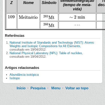
semidesintegração
T
Z
Nome
Símbolo
(tempo de meia-
dec
vida)
109
∼
2
min
265
Meitn
rio
Mt
109
é
∼
2
min
Meitnério
265
Mt
.
.
.
.
.
.
266
Mt
266
Mt
Referências
National Institute of Standards and Technology (NIST): Atomic
Weights and Isotopic Compositions for All Elements
,
consultado em 19/04/2012.
National Physical Laboratory (NPL): Table of nuclides
,
consultado em 19/04/2012.
Artigos relacionados
Abundância isotópica
Isótopo
Início
·
Pesquisa
·
Menu
·
Voltar ao topo