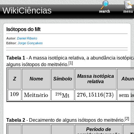
WikiCiências
Isótopos do Mt
Autor
:
Daniel Ribeiro
Editor
:
Jorge Gonçalves
Tabela 1
- A massa isotópica relativa, a abundância isotópic
[1]
alguns isótopos do meitnério.
Massa isotópica
Z
Nome
Símbolo
Abund
relativa
109
276
,
15116
(
73
)
Meitn
rio
sem i
276
Mt
109
é
276
,
15116
(
73
)
Meitnério
sem is
276
Mt
[2]
Tabela 2
- Decaimento de alguns isótopos do meitnério.
Período de