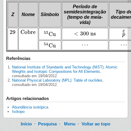
Período de
semidesintegração
Tipo d
Z
Nome
Símbolo
(tempo de meia-
decaime
vida)
ε
29
Cobre
ε
29
<
300
ns
Cobre
53
Cu
<
300
ns
p
53
Cu
p
.
.
.
.
.
.
.
.
.
.
.
.
54
Cu
54
Cu
Referências
National Institute of Standards and Technology (NIST): Atomic
Weights and Isotopic Compositions for All Elements
,
consultado em 19/04/2012.
National Physical Laboratory (NPL): Table of nuclides
,
consultado em 19/04/2012.
Artigos relacionados
Abundância isotópica
Isótopo
Início
·
Pesquisa
·
Menu
·
Voltar ao topo