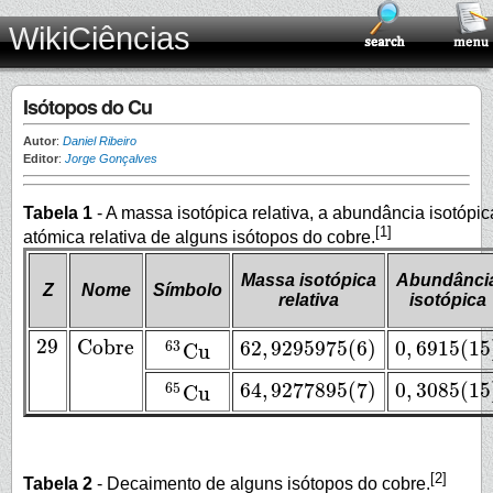
WikiCiências
Isótopos do Cu
Autor
:
Daniel Ribeiro
Editor
:
Jorge Gonçalves
Tabela 1
- A massa isotópica relativa, a abundância isotópi
[1]
atómica relativa de alguns isótopos do cobre.
Massa isotópica
Abundânci
Z
Nome
Símbolo
relativa
isotópica
29
Cobre
62
,
9295975
(
6
)
0
,
6915
(
15
63
Cu
29
Cobre
62
,
9295975
(
6
)
0
,
6915
(
15
)
63
Cu
64
,
9277895
(
7
)
0
,
3085
(
15
65
Cu
64
,
9277895
(
7
)
0
,
3085
(
15
)
65
Cu
[2]
Tabela 2
- Decaimento de alguns isótopos do cobre.