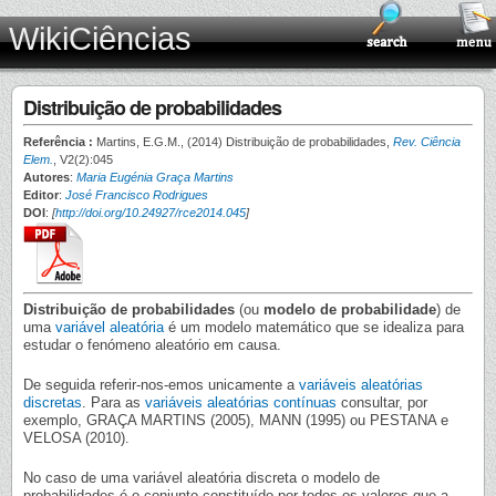
WikiCiências
Distribuição de probabilidades
Referência :
Martins, E.G.M., (2014) Distribuição de probabilidades,
Rev. Ciência
Elem.
, V2(2):045
Autores
:
Maria Eugénia Graça Martins
Editor
:
José Francisco Rodrigues
DOI
:
[
http://doi.org/10.24927/rce2014.045
]
Distribuição de probabilidades
(ou
modelo de probabilidade
) de
uma
variável aleatória
é um modelo matemático que se idealiza para
estudar o fenómeno aleatório em causa.
De seguida referir-nos-emos unicamente a
variáveis aleatórias
discretas
. Para as
variáveis aleatórias contínuas
consultar, por
exemplo, GRAÇA MARTINS (2005), MANN (1995) ou PESTANA e
VELOSA (2010).
No caso de uma variável aleatória discreta o modelo de
probabilidades é o conjunto constituído por todos os valores que a