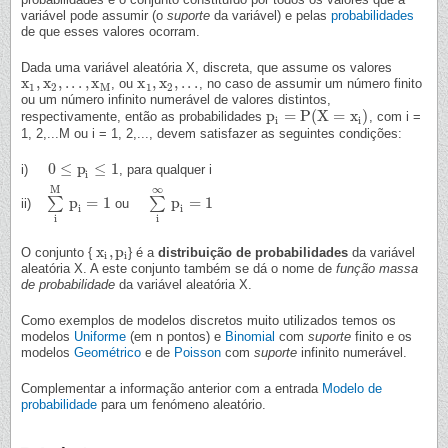
variável pode assumir (o
suporte
da variável) e pelas
probabilidades
de que esses valores ocorram.
Dada uma variável aleatória X, discreta, que assume os valores
x
,
x
,
.
.
.
,
x
x
,
x
,
.
.
.
, ou
, no caso de assumir um número finito
x
1
,
x
2
,
.
.
.
,
x
M
x
1
,
x
2
,
.
.
.
1
2
M
1
2
ou um número infinito numerável de valores distintos,
p
=
P
(
X
=
x
)
respectivamente, então as probabilidades
, com i =
p
i
=
P
(
X
=
x
i
)
i
i
1, 2,...M ou i = 1, 2,..., devem satisfazer as seguintes condições:
0
≤
p
≤
1
i)
, para qualquer i
0
≤
p
i
≤
1
i
M
∞
p
=
1
p
=
1
∑
∑
ii)
ou
∑
i
M
p
i
=
1
∑
i
∞
p
i
=
1
i
i
i
i
x
,
p
O conjunto {
} é a
distribuição de probabilidades
da variável
x
i
,
p
i
i
i
aleatória X. A este conjunto também se dá o nome de
função massa
de probabilidade
da variável aleatória X.
Como exemplos de modelos discretos muito utilizados temos os
modelos
Uniforme
(em n pontos) e
Binomial
com
suporte
finito e os
modelos
Geométrico
e de
Poisson
com
suporte
infinito numerável.
Complementar a informação anterior com a entrada
Modelo de
probabilidade
para um fenómeno aleatório.