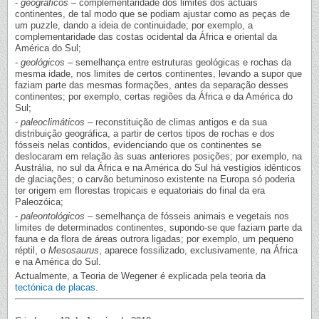
-
geográficos
– complementaridade dos limites dos actuais
continentes, de tal modo que se podiam ajustar como as peças de
um puzzle, dando a ideia de continuidade; por exemplo, a
complementaridade das costas ocidental da África e oriental da
América do Sul;
-
geológicos
– semelhança entre estruturas geológicas e rochas da
mesma idade, nos limites de certos continentes, levando a supor que
faziam parte das mesmas formações, antes da separação desses
continentes; por exemplo, certas regiões da África e da América do
Sul;
-
paleoclimáticos
– reconstituição de climas antigos e da sua
distribuição geográfica, a partir de certos tipos de rochas e dos
fósseis nelas contidos, evidenciando que os continentes se
deslocaram em relação às suas anteriores posições; por exemplo, na
Austrália, no sul da África e na América do Sul há vestígios idênticos
de glaciações; o carvão betuminoso existente na Europa só poderia
ter origem em florestas tropicais e equatoriais do final da era
Paleozóica;
-
paleontológicos
– semelhança de fósseis animais e vegetais nos
limites de determinados continentes, supondo-se que faziam parte da
fauna e da flora de áreas outrora ligadas; por exemplo, um pequeno
réptil, o
Mesosaurus
, aparece fossilizado, exclusivamente, na África
e na América do Sul.
Actualmente, a Teoria de Wegener é explicada pela teoria da
tectónica de placas
.