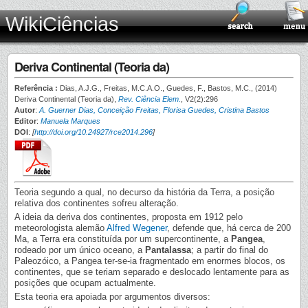
WikiCiências
Deriva Continental (Teoria da)
Referência :
Dias, A.J.G., Freitas, M.C.A.O., Guedes, F., Bastos, M.C., (2014)
Deriva Continental (Teoria da),
Rev. Ciência Elem.
, V2(2):296
Autor
:
A. Guerner Dias, Conceição Freitas, Florisa Guedes, Cristina Bastos
Editor
:
Manuela Marques
DOI
:
[
http://doi.org/10.24927/rce2014.296
]
Teoria segundo a qual, no decurso da história da Terra, a posição
relativa dos continentes sofreu alteração.
A ideia da deriva dos continentes, proposta em 1912 pelo
meteorologista alemão
Alfred Wegener
, defende que, há cerca de 200
Ma, a Terra era constituída por um supercontinente, a
Pangea
,
rodeado por um único oceano, a
Pantalassa
; a partir do final do
Paleozóico, a Pangea ter-se-ia fragmentado em enormes blocos, os
continentes, que se teriam separado e deslocado lentamente para as
posições que ocupam actualmente.
Esta teoria era apoiada por argumentos diversos: