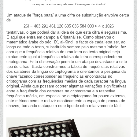
os espaços entre as palavras. Consegue decifrá-lo?
Um ataque de “força bruta” a uma cifra de substituição envolve cerca
de
26! = 403 291 461 126 605 635 584 000 ≈ 4 x 1026
tentativas, o que poderá dar a ideia de que esta cifra é seguríssima.
É aqui que entra em campo a Criptanálise. Como observou o
matemático árabe do séc. IX, al-Kindi, o facto de cada letra ser, ao
longo de todo o texto, substituída sempre pelo mesmo símbolo, faz
com que a frequência relativa de uma letra do texto original seja
exatamente igual à frequência relativa da letra correspondente no
criptograma. Esta observação permite um ataque devastador a este
tipo de cifras. Basta construirmos a tabela de frequências relativas
dos carateres da língua do criptograma e orientamos a pesquisa da
chave fazendo corresponder as frequências encontradas no
criptograma com as frequências médias de cada caracter na língua
original. Ainda que possam ocorrer algumas variações significativas
entre a frequência dos carateres no criptograma e a respetiva
frequência média, em especial se o criptograma for pouco extenso,
este método permite reduzir drasticamente o espaço de procura de
chaves, tornando o ataque a este tipo de cifra relativamente fácil.