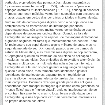
particular, propriedades das permutações, alguns matemáticos
“quintessencialmente puros”[1, p. 299], habituados a “pensar em
espaços abstratos multidimensionais”[7, p. 199], conseguiu conceber
métodos que foram múltiplas vezes bem sucedidos para encontrar as
chaves usadas em certos dias por várias unidades militares alemãs.
Num mundo de comunicações digitais como o de hoje, onde são
omnipresentes as transmissões de informação por ondas
eletromagnéticas, não temos muitas vezes consciência do quanto
dependemos de processos criptográficos. Quando se fala de
Criptografia são as imagens de espiões, de mensagens diplomáticas
e grandes segredos militares que imediatamente nos ocorrem. Este
foi realmente o seu papel durante alguns milhares de anos, mas na
segunda metade do séc. XX, quando passou a ser um campo de
estudo da Matemática, e as transmissões digitais se popularizaram,
a Criptografia quebrou as fronteiras do seu nicho de aplicação e
invadiu as nossas vidas. Das emissões de televisão e telemóveis, às
máquinas multibanco, na multitude das utilizações da internet, a
Criptografia está lá, não só para garantir a segurança de segredos
quando é caso disso, mas também para identificar e garantir
identidades de interlocutores, pagamentos e integridade da
transmissão de mensagens, efetuando tarefas das mais simples às
mais complexas. Podemos dizer que grande parte das soluções
encontradas para transpor interações que damos como garantidas no
“mundo físico” para o “mundo virtual”, onde os interlocutores não se
encontram fisicamente no mesmo local, foram e são dadas pela
Criptografia, que usa hoje cada vez mais ferramentas matemáticas
no próprio desenho das cifras.