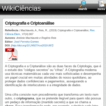
WikiCiências
Criptografia e Criptoanálise
Referência :
Machiavelo, A., Reis, R., (2019)
Criptografia e Criptoanálise
,
Rev.
Ciência Elem.
, V7(4):067
Autores
:
António Machiavelo e Rogério Reis
Editor
:
José Ferreira Gomes
DOI
:
[
http://doi.org/10.24927/rce2019.067
]
A Criptografia e a Criptanálise são as duas faces da Criptologia, que é
o estudo dos “códigos secretos” ou “cifras”. A Criptografia moderna
usa técnicas matemáticas cada vez mais sofisticadas e desempenha
um papel crucial em muitas atividades do nosso quotidiano, ao
proteger dados confidenciais e pagamentos, assegurando a
identificação de interlocutores e a integridade de dados.
Uma cifra consiste num procedimento que transforma um texto num
outro, o
criptograma
, que se pretende ilegível para quem não possua
um pedaço de informação (mantido secreto) a que se chama a
chave
. Essa transformação pode, por exemplo, substituir cada letra