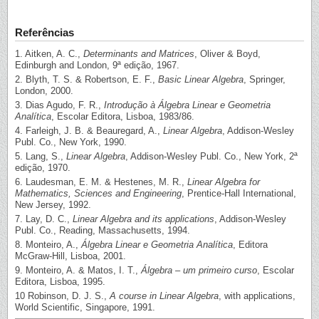
Referências
1. Aitken, A. C.,
Determinants and Matrices
, Oliver & Boyd,
Edinburgh and London, 9ª edição, 1967.
2. Blyth, T. S. & Robertson, E. F.,
Basic Linear Algebra
, Springer,
London, 2000.
3. Dias Agudo, F. R.,
Introdução à Álgebra Linear e Geometria
Analítica
, Escolar Editora, Lisboa, 1983/86.
4. Farleigh, J. B. & Beauregard, A.,
Linear Algebra
, Addison-Wesley
Publ. Co., New York, 1990.
5. Lang, S.,
Linear Algebra
, Addison-Wesley Publ. Co., New York, 2ª
edição, 1970.
6. Laudesman, E. M. & Hestenes, M. R.,
Linear Algebra for
Mathematics, Sciences and Engineering
, Prentice-Hall International,
New Jersey, 1992.
7. Lay, D. C.,
Linear Algebra and its applications
, Addison-Wesley
Publ. Co., Reading, Massachusetts, 1994.
8. Monteiro, A.,
Álgebra Linear e Geometria Analítica
, Editora
McGraw-Hill, Lisboa, 2001.
9. Monteiro, A. & Matos, I. T.,
Álgebra – um primeiro curso
, Escolar
Editora, Lisboa, 1995.
10 Robinson, D. J. S.,
A course in Linear Algebra
, with applications,
World Scientific, Singapore, 1991.