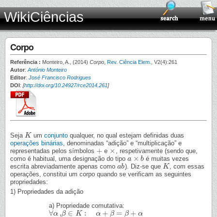
WikiCiências
Corpo
Referência :
Monteiro, A., (2014)
Corpo
,
Rev. Ciência Elem.
, V2(4):261
Autor
:
António Monteiro
Editor
:
José Francisco Rodrigues
DOI
:
[
http://doi.org/10.24927/rce2014.261
]
Seja
um
conjunto
qualquer, no qual estejam definidas duas
K
K
operações binárias
, denominadas “adição” e “multiplicação” e
+
×
representadas pelos símbolos
e
, respetivamente (sendo que,
+
×
×
como é habitual, uma designação do tipo
é muitas vezes
a
a
×
b
b
escrita abreviadamente apenas como
). Diz-se que
, com essas
a
a
b
b
K
K
operações, constitui um corpo quando se verificam as seguintes
propriedades:
1) Propriedades da adição
a) Propriedade comutativa:
∀
,
∈
:
+
=
+
∀
α
α
,
β
β
∈
K
:
α
K
+
β
=
β
+
α
α
β
β
α