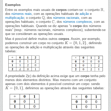
Exemplos
R
Entre os exemplos mais usuais de
corpos
contam-se: o conjunto
,
R
dos
números reais
, com as operações habituais de
adição
e
Q
multiplicação
; o conjunto
, dos
números racionais
, com as
Q
C
operações habituais; o conjunto
, dos
números complexos
, com as
C
operações habituais. Quando se diz apenas “o
corpo
dos números
reais” (resp.: números racionais, números complexos), subentende-se
que se consideram as operações usuais.
Mas é possível definir muitos outros
corpos
. Assim, por exemplo,
=
{
0
,
1
,
2
}
podemos construir um corpo no conjunto
, definindo
K
K
=
{
0
,
1
,
2
}
as operações de adição e multiplicação através das seguintes
tabelas:
A propriedade 2)c) da definição acima exige que um
corpo
tenha pelo
menos dois elementos distintos. Mas mesmo com um conjunto
apenas com dois elementos é possível construir um corpo: sendo
=
{
0
,
1
}
, definimos as operações através das seguintes tabelas:
K
K
=
{
0
,
1
}