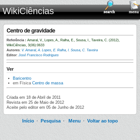
WikiCiências
Centro de gravidade
Referência :
Amaral, V., Lopes, A., Ralha, E., Sousa, I., Taveira, C. (2012),
WikiCiências, 3(06):0633
Autores
:
V. Amaral
,
A. Lopes
,
E. Ralha
,
I. Sousa
,
C. Taveira
Editor
:
José Francisco Rodrigues
Ver
Baricentro
em Física
Centro de massa
Criada em 18 de Abril de 2011
Revista em 25 de Maio de 2012
Aceite pelo editor em 05 de Junho de 2012
Início
·
Pesquisa
·
Menu
·
Voltar ao topo