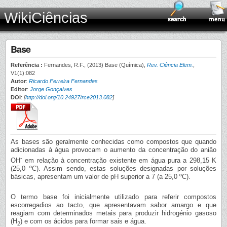
WikiCiências
Base
Referência :
Fernandes, R.F., (2013) Base (Química),
Rev. Ciência Elem.
,
V1(1):082
Autor
:
Ricardo Ferreira Fernandes
Editor
:
Jorge Gonçalves
DOI
:
[
http://doi.org/10.24927/rce2013.082
]
As bases são geralmente conhecidas como compostos que quando
adicionadas à água provocam o aumento da concentração do anião
-
OH
em relação à concentração existente em água pura a 298,15 K
(25,0 ºC). Assim sendo, estas soluções designadas por soluções
básicas, apresentam um valor de pH superior a 7 (a 25,0 ºC).
O termo base foi inicialmente utilizado para referir compostos
escorregadios ao tacto, que apresentavam sabor amargo e que
reagiam com determinados metais para produzir hidrogénio gasoso
(H
) e com os ácidos para formar sais e água.
2