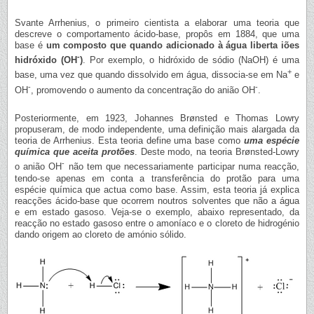
Svante Arrhenius, o primeiro cientista a elaborar uma teoria que
descreve o comportamento ácido-base, propôs em 1884, que uma
base é
um composto que quando adicionado à água liberta iões
-
hidróxido (OH
)
. Por exemplo, o hidróxido de sódio (NaOH) é uma
+
base, uma vez que quando dissolvido em água, dissocia-se em Na
e
-
-
OH
, promovendo o aumento da concentração do anião OH
.
Posteriormente, em 1923, Johannes Brønsted e Thomas Lowry
propuseram, de modo independente, uma definição mais alargada da
teoria de Arrhenius. Esta teoria define uma base como
uma espécie
química que aceita protões
. Deste modo, na teoria Brønsted-Lowry
-
o anião OH
não tem que necessariamente participar numa reacção,
tendo-se apenas em conta a transferência do protão para uma
espécie química que actua como base. Assim, esta teoria já explica
reacções ácido-base que ocorrem noutros solventes que não a água
e em estado gasoso. Veja-se o exemplo, abaixo representado, da
reacção no estado gasoso entre o amoníaco e o cloreto de hidrogénio
dando origem ao cloreto de amónio sólido.