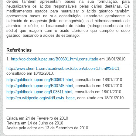
dentes também apresentam bases na sua formulação, para
neutralizarem os ácidos responsáveis pelas cáries dentárias. Os
medicamentos usados para neutralizar o ácido gástrico também
apresentam bases na sua constituição, usando-se geralmente o
hidróxido de magnésio (leite de magnésia), o di-hidroxicarbonato de
alumínio e sódio, o bicarbonato de sódio (hidrogenocarbonato de
sódio) que reagem com o ácido clorídrico que compõe o suco
gástrico, baixando a acidez do estômago.
Referências
1.
http://goldbook.iupac.org/B00601.html,consultado
em 18/01/2010.
http://www.chem1.com/acad/webtext/abcon/abcon-1.html#SEC1
,
consultado em 18/01/2010.
http://goldbook.iupac.org/B00601.html
, consultado em 18/01/2010.
http://goldbook.iupac.org/B00745.html
, consultado em 18/01/2010.
http://goldbook.iupac.org/L03511.html
, consultado em 18/01/2010.
http://en.wikipedia.org/wiki/Lewis_base
, consultado em 18/01/2010.
Criada em 24 de Fevereiro de 2010
Revista em 14 de Julho de 2010
Aceite pelo editor em 13 de Setembro de 2010