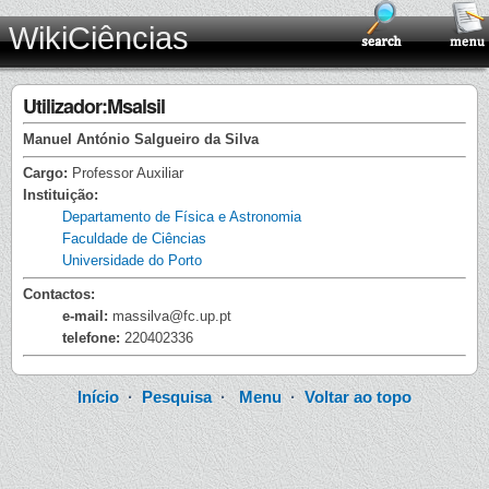
WikiCiências
Utilizador:Msalsil
Manuel António Salgueiro da Silva
Cargo:
Professor Auxiliar
Instituição:
Departamento de Física e Astronomia
Faculdade de Ciências
Universidade do Porto
Contactos:
e-mail:
massilva@fc.up.pt
telefone:
220402336
Início
·
Pesquisa
·
Menu
·
Voltar ao topo