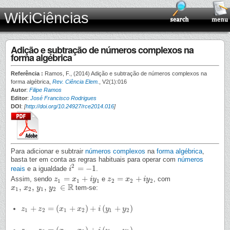
WikiCiências
Adição e subtração de números complexos na
forma algébrica
Referência :
Ramos, F., (2014) Adição e subtração de números complexos na
forma algébrica,
Rev. Ciência Elem.
, V2(1):016
Autor
:
Filipe Ramos
Editor
:
José Francisco Rodrigues
DOI
:
[
http://doi.org/10.24927/rce2014.016
]
Para adicionar e subtrair
números complexos
na
forma algébrica
,
basta ter em conta as regras habituais para operar com
números
2
=
−
1
reais
e a igualdade
.
i
i
2
=
−
1
=
+
=
+
Assim, sendo
e
, com
z
z
1
=
x
1
x
+
i
y
1
i
y
z
z
2
=
x
2
x
+
i
y
2
i
y
1
1
1
2
2
2
R
,
,
,
∈
tem-se:
x
x
1
,
x
2
x
,
y
1
,
y
y
2
∈
y
R
1
2
1
2
+
=
(
+
)
+
(
+
)
z
z
1
+
z
2
z
=
(
x
1
+
x
x
2
)
+
i
(
y
x
1
+
y
2
)
i
y
y
1
2
1
2
1
2
−
=
(
−
)
+
(
−
)