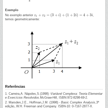
Exemplo
+
=
(
3
+
)
+
(
1
+
2
)
=
4
+
3
No exemplo anterior
,
z
z
1
+
z
2
z
=
(
3
+
i
)
+
(
1
+
2
i
i
)
=
4
+
3
i
i
i
1
2
temos geometricamente:
Referências
1. Carreira,A. Nápoles,S.(1998) -
Variável Complexa: Teoria Elementar
e Exercícios Resolvidos
.McGraw-Hill, ISBN:972-8298-69-2.
2. Marsden,J.E., Hoffman,J.M. (1998) -
Basic Complex Analysis
,3ª
edição,.W.H. Freeman and Company. ISBN-10: 0-7167-2877-X.