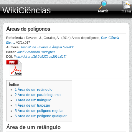
WikiCiências
Áreas de polígonos
Referência :
Tavares, J., Geraldo, A., (2014) Áreas de polígonos,
Rev. Ciência
Elem.
, V2(1):017
Autores
:
João Nuno Tavares e Ângela Geraldo
Editor
:
José Francisco Rodrigues
DOI
:
[
http://doi.org/10.24927/rce2014.017
]
Índice
1
Área de um retângulo
2
Área de um paralelogramo
3
Área de um triângulo
4
Área de um trapézio
5
Área de um polígono regular
6
Área de um polígono qualquer
Área de um retângulo