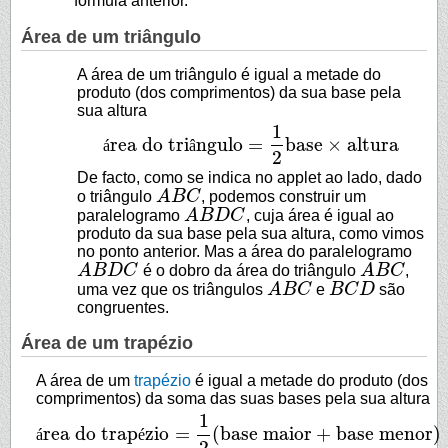
fórmula anterior.
Área de um triângulo
A área de um triângulo é igual a metade do
produto (dos comprimentos) da sua base pela
sua altura
1
rea do tri
ngulo
=
base
×
altura
á
â
área do triângulo
=
1
2
base
×
altura
2
De facto, como se indica no applet ao lado, dado
o triângulo
A
B
C
, podemos construir um
A
B
C
paralelogramo
A
B
D
C
, cuja área é igual ao
A
B
D
C
produto da sua base pela sua altura, como vimos
no ponto anterior. Mas a área do paralelogramo
A
B
D
C
é o dobro da área do triângulo
A
B
C
,
A
B
D
C
A
B
C
uma vez que os triângulos
A
B
C
e
B
C
D
são
A
B
C
B
C
D
congruentes.
Área de um trapézio
A área de um
trapézio
é igual a metade do produto (dos
comprimentos) da soma das suas bases pela sua altura
1
rea do trap
zio
=
(
base maior
+
base menor
)
á
é
área do trapézio
=
1
2
(
base maior
+
base menor
)
×
altura
2