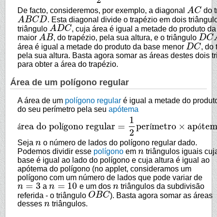
De facto, consideremos, por exemplo, a diagonal
A
C
do t
A
C
A
B
C
D
. Esta diagonal divide o trapézio em dois triângulo
A
B
C
D
triângulo
A
D
C
, cuja área é igual a metade do produto d
A
D
C
maior
A
B
, do trapézio, pela sua altura, e o triângulo
D
C
A
B
D
C
A
área é igual a metade do produto da base menor
D
C
, do 
D
C
pela sua altura. Basta agora somar as áreas destes dois t
para obter a área do trapézio.
Área de um polígono regular
A área de um
polígono regular
é igual a metade do produt
do seu perímetro pela seu
apótema
1
rea do pol
gono regular
=
per
metro
×
ap
te
á
í
í
ó
área do polígono regular
=
1
2
perímetro
×
apótema
2
Seja
n
o número de lados do polígono regular dado.
n
Podemos dividir esse
polígono
em
n
triângulos iguais cuj
n
base é igual ao lado do polígono e cuja altura é igual ao
apótema do polígono (no applet, consideramos um
polígono com um número de lados que pode variar de
=
3
=
10
n
a
n
e um dos
n
triângulos da subdivisão
n
=
3
n
=
10
n
referida - o triângulo
O
B
C
). Basta agora somar as áreas
O
B
C
desses
n
triângulos.
n