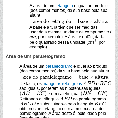
A área de um
retângulo
é igual ao produto
(dos comprimentos) da sua base pela sua
altura
rea do ret
ngulo
=
base
×
altura
á
â
área do retângulo
=
base
×
altura
A base e altura têm que ser medidas
usando a mesma unidade de comprimento (
c
m
, por exemplo). A área, é então, dada
c
m
2
pelo quadrado dessa unidade (
c
m
, por
c
m
2
exemplo).
Área de um paralelogramo
A área de um
paralelogramo
é igual ao produto
(dos comprimentos) da sua base pela sua altura
rea do paralelogramo
=
base
×
altura
á
área do paralelogramo
=
base
×
altura
De facto, os
triângulos retângulos
A
E
D
e
B
F
C
A
E
D
B
F
C
são iguais, por terem as hipotenusas iguais
(
=
)
(
=
)
A
D
B
C
e um cateto igual
D
E
C
F
.
(
A
D
=
B
C
)
(
D
E
=
C
F
)
Retirando o triângulo
A
E
D
ao paralelogramo
A
E
D
A
B
C
D
e substituindo-o pelo triângulo
B
F
C
,
A
B
C
D
B
F
C
obtemos um retângulo com a mesma área do
paralelogramo. A área deste é, pois, dada pela