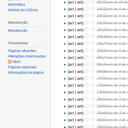
(act | ant)
09h31min de 10 de 
Informática
(act | ant)
10h32min de 9 de a
História da Ciência
(act | ant)
10h31min de 9 de a
Manutenção
(act | ant)
10h30min de 9 de a
(act | ant)
10h29min de 9 de a
Manutenção
(act | ant)
10h28min de 9 de a
Ferramentas
(act | ant)
10h27min de 9 de a
(act | ant)
10h26min de 9 de a
Páginas afluentes
Alterações relacionadas
(act | ant)
09h27min de 9 de a
Atom
(act | ant)
09h26min de 9 de a
Páginas especiais
(act | ant)
09h06min de 4 de a
Informações da página
(act | ant)
17h05min de 3 de a
(act | ant)
17h04min de 3 de a
(act | ant)
17h03min de 3 de a
(act | ant)
16h01min de 3 de a
(act | ant)
15h54min de 3 de a
(act | ant)
15h46min de 3 de a
(act | ant)
15h41min de 3 de a
(act | ant)
15h37min de 3 de a