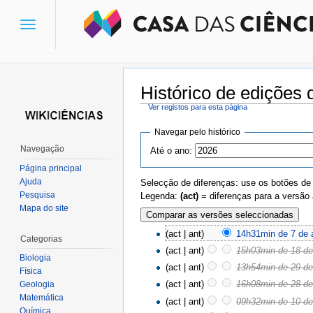
Toggle
navigation
Histórico de edições 
Ver registos para esta página
Ir para:
navegação
,
pesquisa
Navegar pelo histórico
Navegação
Até o ano:
Página principal
Ajuda
Selecção de diferenças: use os botões de
Pesquisa
Legenda:
(act)
= diferenças para a versão 
Mapa do site
(act | ant)
14h31min de 7 de a
Categorias
(act | ant)
15h03min de 18 de 
Biologia
(act | ant)
13h54min de 29 de
Física
(act | ant)
16h08min de 28 de
Geologia
Matemática
(act | ant)
09h32min de 10 de 
Química