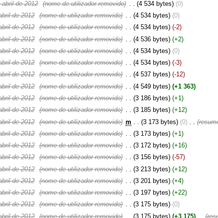
abril de 2012
‎
(nome de utilizador removido)
‎
. .
(4 534 bytes)
(0)
bril de 2012
‎
(nome de utilizador removido)
‎
. .
(4 534 bytes)
(0)
bril de 2012
‎
(nome de utilizador removido)
‎
. .
(4 534 bytes)
(-2)
bril de 2012
‎
(nome de utilizador removido)
‎
. .
(4 536 bytes)
(+2)
bril de 2012
‎
(nome de utilizador removido)
‎
. .
(4 534 bytes)
(0)
bril de 2012
‎
(nome de utilizador removido)
‎
. .
(4 534 bytes)
(-3)
bril de 2012
‎
(nome de utilizador removido)
‎
. .
(4 537 bytes)
(-12)
bril de 2012
‎
(nome de utilizador removido)
‎
. .
(4 549 bytes)
(+1 363)
bril de 2012
‎
(nome de utilizador removido)
‎
. .
(3 186 bytes)
(+1)
bril de 2012
‎
(nome de utilizador removido)
‎
. .
(3 185 bytes)
(+12)
bril de 2012
‎
(nome de utilizador removido)
‎
m
. .
(3 173 bytes)
(0)
‎
. .
(resumo
bril de 2012
‎
(nome de utilizador removido)
‎
. .
(3 173 bytes)
(+1)
bril de 2012
‎
(nome de utilizador removido)
‎
. .
(3 172 bytes)
(+16)
bril de 2012
‎
(nome de utilizador removido)
‎
. .
(3 156 bytes)
(-57)
bril de 2012
‎
(nome de utilizador removido)
‎
. .
(3 213 bytes)
(+12)
bril de 2012
‎
(nome de utilizador removido)
‎
. .
(3 201 bytes)
(+4)
bril de 2012
‎
(nome de utilizador removido)
‎
. .
(3 197 bytes)
(+22)
bril de 2012
‎
(nome de utilizador removido)
‎
. .
(3 175 bytes)
(0)
bril de 2012
‎
(nome de utilizador removido)
‎
. .
(3 175 bytes)
(+3 175)
‎
. .
(res