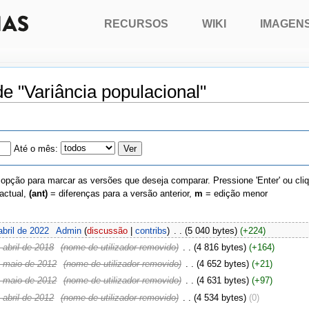
RECURSOS
WIKI
IMAGEN
de "Variância populacional"
Até o mês:
 opção para marcar as versões que deseja comparar. Pressione 'Enter' ou cli
actual,
(ant)
= diferenças para a versão anterior,
m
= edição menor
bril de 2022
‎
Admin
(
discussão
|
contribs
)
‎
. .
(5 040 bytes)
(+224)
abril de 2018
‎
(nome de utilizador removido)
‎
. .
(4 816 bytes)
(+164)
 maio de 2012
‎
(nome de utilizador removido)
‎
. .
(4 652 bytes)
(+21)
 maio de 2012
‎
(nome de utilizador removido)
‎
. .
(4 631 bytes)
(+97)
abril de 2012
‎
(nome de utilizador removido)
‎
. .
(4 534 bytes)
(0)