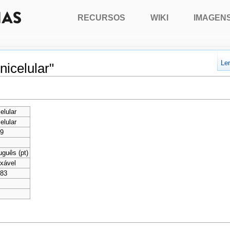
RECURSOS
WIKI
IMAGEN
Le
icelular"
elular
elular
99
uguês (pt)
xável
783