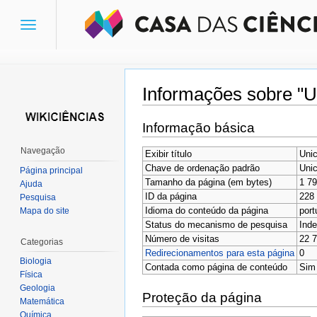
Toggle
navigation
Informações sobre "Un
Ir para:
navegação
,
pesquisa
Informação básica
Navegação
Exibir título
Unic
Chave de ordenação padrão
Unic
Página principal
Tamanho da página (em bytes)
1 7
Ajuda
ID da página
228
Pesquisa
Idioma do conteúdo da página
port
Mapa do site
Status do mecanismo de pesquisa
Inde
Número de visitas
22 
Categorias
Redirecionamentos para esta página
0
Biologia
Contada como página de conteúdo
Sim
Física
Geologia
Proteção da página
Matemática
Química