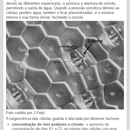
devido às diferentes espessuras, e provoca a abertura do ostíolo,
permitindo a saída de água. Quando a pressão osmótica diminui as
células perdem água, tendem a ficar plasmolisadas, e o estoma
retoma a sua forma inicial, fechando o ostíolo.
Foto cedida por J.Feijó
A turgescência das células guarda é afectada por diversos factores:
concentração de iões potássio e cloreto
: o aumento de
concentração de iões K+ e Cl- no interior das células cria uma