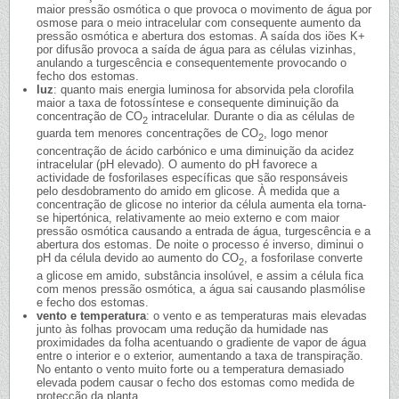
maior pressão osmótica o que provoca o movimento de água por
osmose para o meio intracelular com consequente aumento da
pressão osmótica e abertura dos estomas. A saída dos iões K+
por difusão provoca a saída de água para as células vizinhas,
anulando a turgescência e consequentemente provocando o
fecho dos estomas.
luz
: quanto mais energia luminosa for absorvida pela clorofila
maior a taxa de fotossíntese e consequente diminuição da
concentração de CO
intracelular. Durante o dia as células de
2
guarda tem menores concentrações de CO
, logo menor
2
concentração de ácido carbónico e uma diminuição da acidez
intracelular (pH elevado). O aumento do pH favorece a
actividade de fosforilases específicas que são responsáveis
pelo desdobramento do amido em glicose. À medida que a
concentração de glicose no interior da célula aumenta ela torna-
se hipertónica, relativamente ao meio externo e com maior
pressão osmótica causando a entrada de água, turgescência e a
abertura dos estomas. De noite o processo é inverso, diminui o
pH da célula devido ao aumento do CO
, a fosforilase converte
2
a glicose em amido, substância insolúvel, e assim a célula fica
com menos pressão osmótica, a água sai causando plasmólise
e fecho dos estomas.
vento e temperatura
: o vento e as temperaturas mais elevadas
junto às folhas provocam uma redução da humidade nas
proximidades da folha acentuando o gradiente de vapor de água
entre o interior e o exterior, aumentando a taxa de transpiração.
No entanto o vento muito forte ou a temperatura demasiado
elevada podem causar o fecho dos estomas como medida de
protecção da planta.