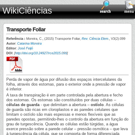
WikiCiências
Transporte Foliar
Referência :
Moreira, C., (2015) Transporte Foliar,
Rev. Ciência Elem.
, V3(2):099
Autor
:
Catarina Moreira
Editor
:
José Feijó
DOI
:
[
http://doi.org/10.24927/rce2015.099
]
Perda de vapor de água por difusão dos espaços intercelulares da
folha, através dos estomas, para o exterior onde a pressão de vapor
é inferior.
A taxa de transpiração é em parte controlada pela abertura e fecho
dos estomas. Os estomas são constituídos por duas células –
células de guarda
- que delimitam a abertura –
ostíolo
. As células
de guarda são ricas em cloroplastos e as paredes celulares que
limitam o ostíolo são mais espessas e menos flexíveis que as
paredes opostas, permitindo-lhes o controlo da abertura em função do
grau de turgescência. Quando as células estão túrgidas, a água
exerce pressão sobre a parede celular – pressão osmótica – que leva
à turgescência da célula, que se comporta de forma diferenciada